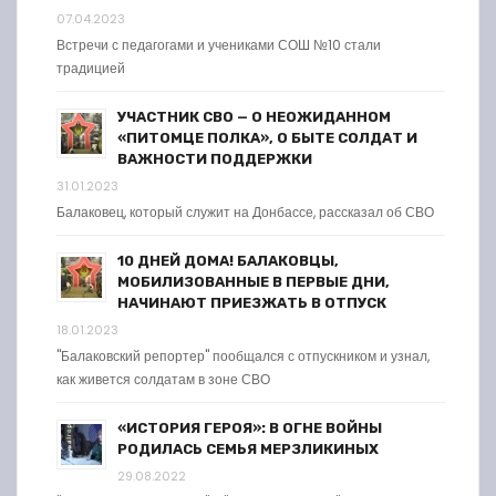
07.04.2023
Встречи с педагогами и учениками СОШ №10 стали
традицией
УЧАСТНИК СВО — О НЕОЖИДАННОМ
«ПИТОМЦЕ ПОЛКА», О БЫТЕ СОЛДАТ И
ВАЖНОСТИ ПОДДЕРЖКИ
31.01.2023
Балаковец, который служит на Донбассе, рассказал об СВО
10 ДНЕЙ ДОМА! БАЛАКОВЦЫ,
МОБИЛИЗОВАННЫЕ В ПЕРВЫЕ ДНИ,
НАЧИНАЮТ ПРИЕЗЖАТЬ В ОТПУСК
18.01.2023
"Балаковский репортер" пообщался с отпускником и узнал,
как живется солдатам в зоне СВО
«ИСТОРИЯ ГЕРОЯ»: В ОГНЕ ВОЙНЫ
РОДИЛАСЬ СЕМЬЯ МЕРЗЛИКИНЫХ
29.08.2022