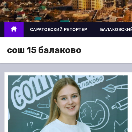
о
м
у
САРАТОВСКИЙ РЕПОРТЕР
БАЛАКОВСКИЙ
сош 15 балаково