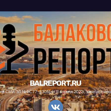
BALREPORT.RU
ер СМИ ЭЛ №ФС77-83051 от 11 апреля 2022г, зарегистрир