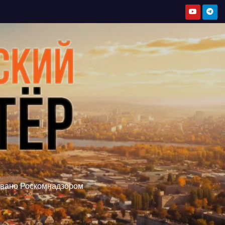
овано Роскомнадзором