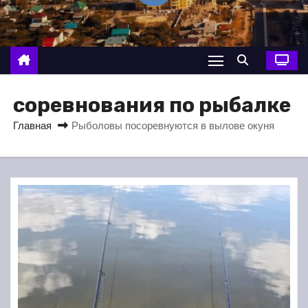
о
м
у
соревнования по рыбалке
Главная
Рыболовы посоревнуются в вылове окуня