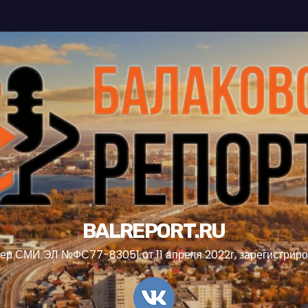
BALREPORT.RU
ер СМИ ЭЛ №ФС77-83051 от 11 апреля 2022г, зарегистрир