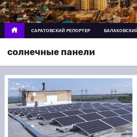
о
м
у
САРАТОВСКИЙ РЕПОРТЕР
БАЛАКОВСКИЙ
солнечные панели