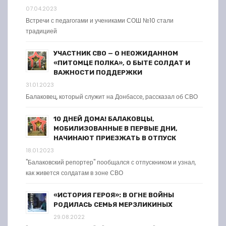
07.04.2023
Встречи с педагогами и учениками СОШ №10 стали
традицией
УЧАСТНИК СВО — О НЕОЖИДАННОМ
«ПИТОМЦЕ ПОЛКА», О БЫТЕ СОЛДАТ И
ВАЖНОСТИ ПОДДЕРЖКИ
31.01.2023
Балаковец, который служит на Донбассе, рассказал об СВО
10 ДНЕЙ ДОМА! БАЛАКОВЦЫ,
МОБИЛИЗОВАННЫЕ В ПЕРВЫЕ ДНИ,
НАЧИНАЮТ ПРИЕЗЖАТЬ В ОТПУСК
18.01.2023
"Балаковский репортер" пообщался с отпускником и узнал,
как живется солдатам в зоне СВО
«ИСТОРИЯ ГЕРОЯ»: В ОГНЕ ВОЙНЫ
РОДИЛАСЬ СЕМЬЯ МЕРЗЛИКИНЫХ
29.08.2022