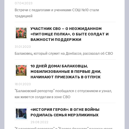
07.04.2023
Встречи с педагогами и учениками СОШ №10 стали
традицией
УЧАСТНИК СВО — О НЕОЖИДАННОМ
«ПИТОМЦЕ ПОЛКА», О БЫТЕ СОЛДАТ И
ВАЖНОСТИ ПОДДЕРЖКИ
31.01.2023
Балаковец, который служит на Донбассе, рассказал об СВО
10 ДНЕЙ ДОМА! БАЛАКОВЦЫ,
МОБИЛИЗОВАННЫЕ В ПЕРВЫЕ ДНИ,
НАЧИНАЮТ ПРИЕЗЖАТЬ В ОТПУСК
18.01.2023
"Балаковский репортер" пообщался с отпускником и узнал,
как живется солдатам в зоне СВО
«ИСТОРИЯ ГЕРОЯ»: В ОГНЕ ВОЙНЫ
РОДИЛАСЬ СЕМЬЯ МЕРЗЛИКИНЫХ
29.08.2022
"Балаковский репортер" и "Боевое братство" рассказывают