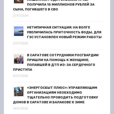
и
ПОЛУЧИЛА 15 МИЛЛИОНОВ РУБЛЕЙ ЗА
я
СЫНА, ПОГИБШЕГО В СВО
27.07.2026
з
НЕТИПИЧНАЯ СИТУАЦИЯ: НА ВОЛГЕ
а
УВЕЛИЧИЛАСЬ ПРИТОЧНОСТЬ ВОДЫ, ДЛЯ
ГЭС УСТАНОВЛЕН НОВЫЙ РЕЖИМ РАБОТЫ
п
21.07.2026
и
В САРАТОВЕ СОТРУДНИКИ РОСГВАРДИИ
ПРИШЛИ НА ПОМОЩЬ К ЖЕНЩИНЕ,
с
ПОПАВШЕЙ В ДТП ИЗ-ЗА СЕРДЕЧНОГО
ПРИСТУПА
е
15.07.2026
й
«ЭНЕРГОСБЫТ ПЛЮС»: УПРАВЛЯЮЩИМ
ОРГАНИЗАЦИЯМ НЕОБХОДИМО
ТЩАТЕЛЬНО ПРОВОДИТЬ ПОДГОТОВКУ
ДОМОВ В САРАТОВЕ И БАЛАКОВЕ К ЗИМЕ
14.07.2026