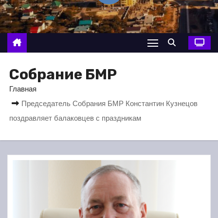
о
м
у
Собрание БМР
Главная
Председатель Собрания БМР Константин Кузнецов
поздравляет балаковцев с праздникам