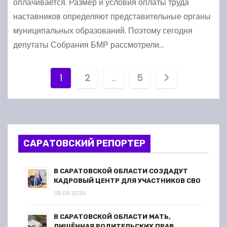
оплачивается. Размер и условия оплаты труда
наставников определяют представительные органы
муниципальных образований. Поэтому сегодня
депутаты Собрания БМР рассмотрели…
П
1
2
…
5
а
г
и
САРАТОВСКИЙ РЕПОРТЕР
н
В САРАТОВСКОЙ ОБЛАСТИ СОЗДАДУТ
а
КАДРОВЫЙ ЦЕНТР ДЛЯ УЧАСТНИКОВ СВО
05.08.2026
ц
В САРАТОВСКОЙ ОБЛАСТИ МАТЬ,
ЛИШЁННАЯ РОДИТЕЛЬСКИХ ПРАВ,