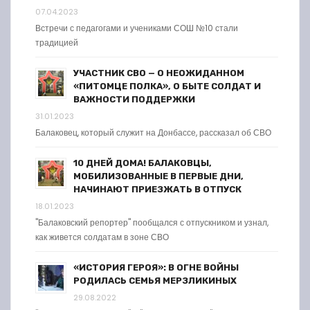
07.04.2023
Встречи с педагогами и учениками СОШ №10 стали
традицией
УЧАСТНИК СВО — О НЕОЖИДАННОМ
«ПИТОМЦЕ ПОЛКА», О БЫТЕ СОЛДАТ И
ВАЖНОСТИ ПОДДЕРЖКИ
31.01.2023
Балаковец, который служит на Донбассе, рассказал об СВО
10 ДНЕЙ ДОМА! БАЛАКОВЦЫ,
МОБИЛИЗОВАННЫЕ В ПЕРВЫЕ ДНИ,
НАЧИНАЮТ ПРИЕЗЖАТЬ В ОТПУСК
18.01.2023
"Балаковский репортер" пообщался с отпускником и узнал,
как живется солдатам в зоне СВО
«ИСТОРИЯ ГЕРОЯ»: В ОГНЕ ВОЙНЫ
РОДИЛАСЬ СЕМЬЯ МЕРЗЛИКИНЫХ
29.08.2022