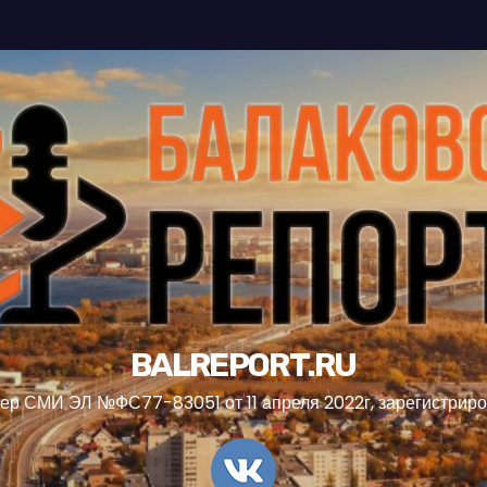
BALREPORT.RU
ер СМИ ЭЛ №ФС77-83051 от 11 апреля 2022г, зарегистрир