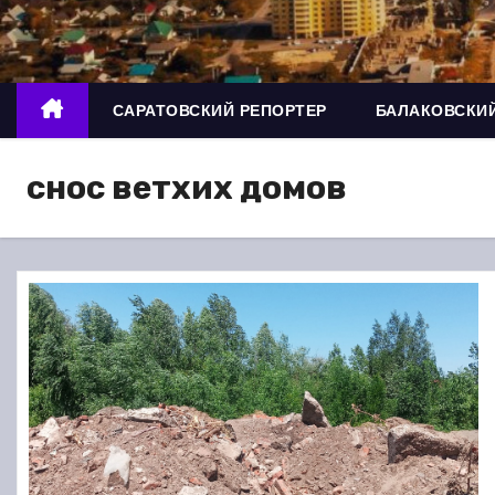
о
м
у
САРАТОВСКИЙ РЕПОРТЕР
БАЛАКОВСКИЙ
снос ветхих домов