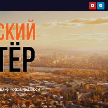
овано Роскомнадзором