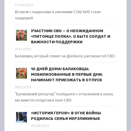
07.04.2023
Встречи с педагогами и учениками СОШ №10 стали
традицией
УЧАСТНИК СВО — О НЕОЖИДАННОМ
«ПИТОМЦЕ ПОЛКА», О БЫТЕ СОЛДАТ И
ВАЖНОСТИ ПОДДЕРЖКИ
31.01.2023
Балаковец, который служит на Донбассе, рассказал об СВО
10 ДНЕЙ ДОМА! БАЛАКОВЦЫ,
МОБИЛИЗОВАННЫЕ В ПЕРВЫЕ ДНИ,
НАЧИНАЮТ ПРИЕЗЖАТЬ В ОТПУСК
18.01.2023
"Балаковский репортер" пообщался с отпускником и узнал,
как живется солдатам в зоне СВО
«ИСТОРИЯ ГЕРОЯ»: В ОГНЕ ВОЙНЫ
РОДИЛАСЬ СЕМЬЯ МЕРЗЛИКИНЫХ
29.08.2022