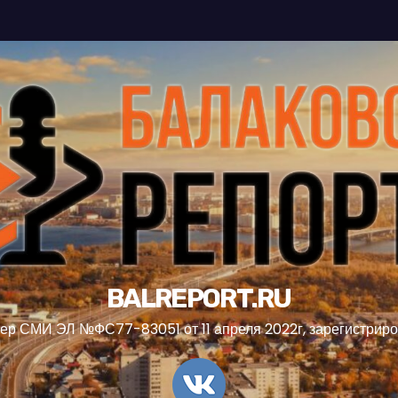
BALREPORT.RU
ер СМИ ЭЛ №ФС77-83051 от 11 апреля 2022г, зарегистрир