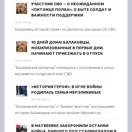
УЧАСТНИК СВО — О НЕОЖИДАННОМ
«ПИТОМЦЕ ПОЛКА», О БЫТЕ СОЛДАТ И
ВАЖНОСТИ ПОДДЕРЖКИ
31.01.2023
Балаковец, который служит на Донбассе, рассказал об СВО
10 ДНЕЙ ДОМА! БАЛАКОВЦЫ,
МОБИЛИЗОВАННЫЕ В ПЕРВЫЕ ДНИ,
НАЧИНАЮТ ПРИЕЗЖАТЬ В ОТПУСК
18.01.2023
"Балаковский репортер" пообщался с отпускником и узнал,
как живется солдатам в зоне СВО
«ИСТОРИЯ ГЕРОЯ»: В ОГНЕ ВОЙНЫ
РОДИЛАСЬ СЕМЬЯ МЕРЗЛИКИНЫХ
29.08.2022
"Балаковский репортер" и "Боевое братство" рассказывают
историю балаковцев, которые прошли Афганистан
В МАТВЕЕВКЕ ЗАХОРОНИЛИ ОСТАНКИ
БОЙЦА, ПАВШЕГО ПОД СТАЛИНГРАДОМ В