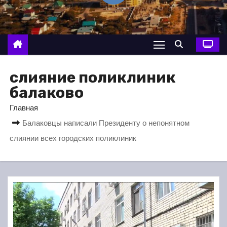
о
м
у
слияние поликлиник
балаково
Главная
Балаковцы написали Президенту о непонятном
слиянии всех городских поликлиник