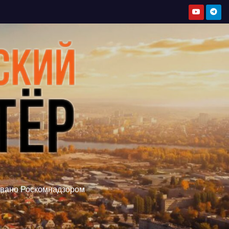
овано Роскомнадзором