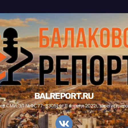
BALREPORT.RU
ер СМИ ЭЛ №ФС77-83051 от 11 апреля 2022г, зарегистрир