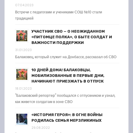
07.04.2023
Встречи с педагогами и учениками СОШ №10 стали
традицией
УЧАСТНИК СВО — О НЕОЖИДАННОМ
«ПИТОМЦЕ ПОЛКА», О БЫТЕ СОЛДАТ И
ВАЖНОСТИ ПОДДЕРЖКИ
31.01.2023
Балаковец, который служит на Донбассе, рассказал об СВО
10 ДНЕЙ ДОМА! БАЛАКОВЦЫ,
МОБИЛИЗОВАННЫЕ В ПЕРВЫЕ ДНИ,
НАЧИНАЮТ ПРИЕЗЖАТЬ В ОТПУСК
18.01.2023
"Балаковский репортер" пообщался с отпускником и узнал,
как живется солдатам в зоне СВО
«ИСТОРИЯ ГЕРОЯ»: В ОГНЕ ВОЙНЫ
РОДИЛАСЬ СЕМЬЯ МЕРЗЛИКИНЫХ
29.08.2022