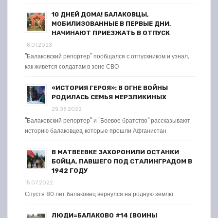
10 ДНЕЙ ДОМА! БАЛАКОВЦЫ,
МОБИЛИЗОВАННЫЕ В ПЕРВЫЕ ДНИ,
НАЧИНАЮТ ПРИЕЗЖАТЬ В ОТПУСК
18.01.2023
"Балаковский репортер" пообщался с отпускником и узнал,
как живется солдатам в зоне СВО
«ИСТОРИЯ ГЕРОЯ»: В ОГНЕ ВОЙНЫ
РОДИЛАСЬ СЕМЬЯ МЕРЗЛИКИНЫХ
29.08.2022
"Балаковский репортер" и "Боевое братство" рассказывают
историю балаковцев, которые прошли Афганистан
В МАТВЕЕВКЕ ЗАХОРОНИЛИ ОСТАНКИ
БОЙЦА, ПАВШЕГО ПОД СТАЛИНГРАДОМ В
1942 ГОДУ
15.07.2022
Спустя 80 лет балаковец вернулся на родную землю
ЛЮДИ=БАЛАКОВО #14 (ВОИНЫ