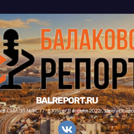
BALREPORT.RU
ер СМИ ЭЛ №ФС77-83051 от 11 апреля 2022г, зарегистрир