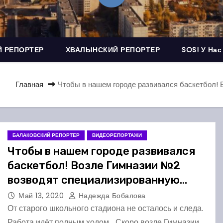
 РЕПОРТЕР
ХВАЛЫНСКИЙ РЕПОРТЕР
SOS! У Нас
Главная
Чтобы в нашем городе развивался баскетбол!
БАЛАКОВСКИЙ РЕПОРТЕР
ВИДЕОРЕПОРТАЖИ
Чтобы в нашем городе развивался
баскетбол! Возле Гимназии №2
возводят специализированную
площадку
Май 13, 2020
Надежда Бобалова
От старого школьного стадиона не осталось и следа.
Работа идёт полным ходом… Скоро возле Гимназии