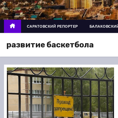
о
м
у
САРАТОВСКИЙ РЕПОРТЕР
БАЛАКОВСКИЙ
развитие баскетбола