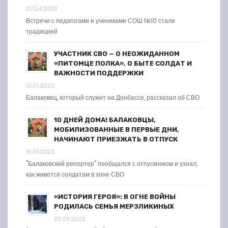
07.04.2023
Встречи с педагогами и учениками СОШ №10 стали
традицией
УЧАСТНИК СВО — О НЕОЖИДАННОМ
«ПИТОМЦЕ ПОЛКА», О БЫТЕ СОЛДАТ И
ВАЖНОСТИ ПОДДЕРЖКИ
31.01.2023
Балаковец, который служит на Донбассе, рассказал об СВО
10 ДНЕЙ ДОМА! БАЛАКОВЦЫ,
МОБИЛИЗОВАННЫЕ В ПЕРВЫЕ ДНИ,
НАЧИНАЮТ ПРИЕЗЖАТЬ В ОТПУСК
18.01.2023
"Балаковский репортер" пообщался с отпускником и узнал,
как живется солдатам в зоне СВО
«ИСТОРИЯ ГЕРОЯ»: В ОГНЕ ВОЙНЫ
РОДИЛАСЬ СЕМЬЯ МЕРЗЛИКИНЫХ
29.08.2022