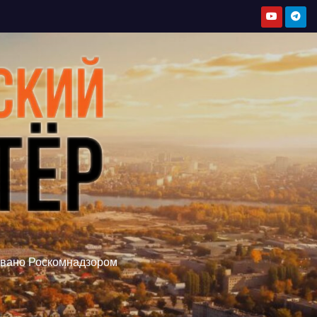
овано Роскомнадзором