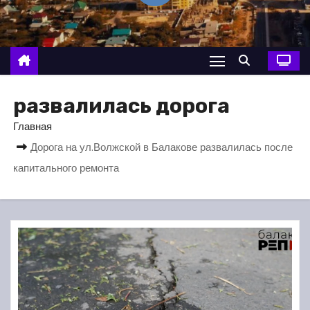
о
м
у
развалилась дорога
Главная
Дорога на ул.Волжской в Балакове развалилась после
капитального ремонта