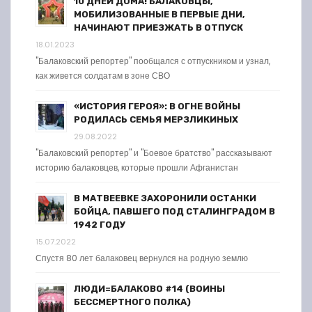
10 ДНЕЙ ДОМА! БАЛАКОВЦЫ,
МОБИЛИЗОВАННЫЕ В ПЕРВЫЕ ДНИ,
НАЧИНАЮТ ПРИЕЗЖАТЬ В ОТПУСК
18.01.2023
"Балаковский репортер" пообщался с отпускником и узнал,
как живется солдатам в зоне СВО
«ИСТОРИЯ ГЕРОЯ»: В ОГНЕ ВОЙНЫ
РОДИЛАСЬ СЕМЬЯ МЕРЗЛИКИНЫХ
29.08.2022
"Балаковский репортер" и "Боевое братство" рассказывают
историю балаковцев, которые прошли Афганистан
В МАТВЕЕВКЕ ЗАХОРОНИЛИ ОСТАНКИ
БОЙЦА, ПАВШЕГО ПОД СТАЛИНГРАДОМ В
1942 ГОДУ
15.07.2022
Спустя 80 лет балаковец вернулся на родную землю
ЛЮДИ=БАЛАКОВО #14 (ВОИНЫ
БЕССМЕРТНОГО ПОЛКА)