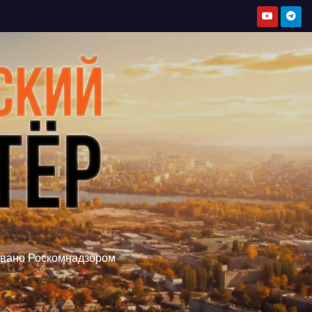
овано Роскомнадзором