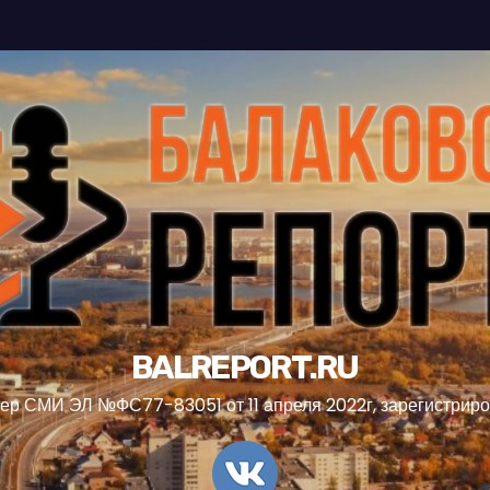
BALREPORT.RU
ер СМИ ЭЛ №ФС77-83051 от 11 апреля 2022г, зарегистрир