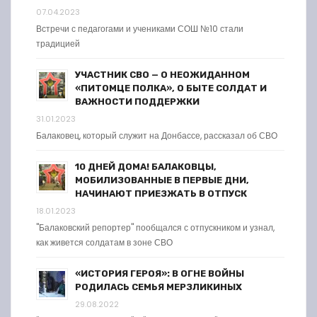
07.04.2023
Встречи с педагогами и учениками СОШ №10 стали
традицией
УЧАСТНИК СВО — О НЕОЖИДАННОМ
«ПИТОМЦЕ ПОЛКА», О БЫТЕ СОЛДАТ И
ВАЖНОСТИ ПОДДЕРЖКИ
31.01.2023
Балаковец, который служит на Донбассе, рассказал об СВО
10 ДНЕЙ ДОМА! БАЛАКОВЦЫ,
МОБИЛИЗОВАННЫЕ В ПЕРВЫЕ ДНИ,
НАЧИНАЮТ ПРИЕЗЖАТЬ В ОТПУСК
18.01.2023
"Балаковский репортер" пообщался с отпускником и узнал,
как живется солдатам в зоне СВО
«ИСТОРИЯ ГЕРОЯ»: В ОГНЕ ВОЙНЫ
РОДИЛАСЬ СЕМЬЯ МЕРЗЛИКИНЫХ
29.08.2022