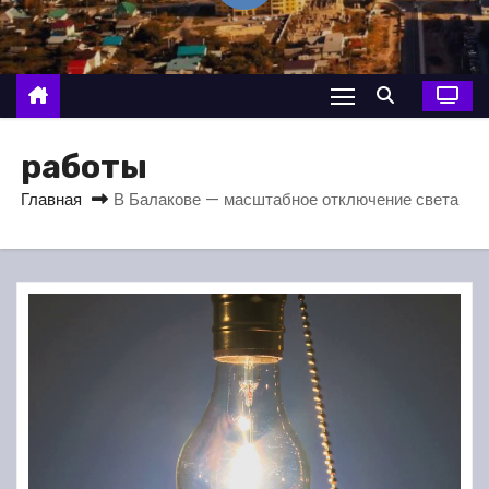
о
м
у
работы
Главная
В Балакове — масштабное отключение света