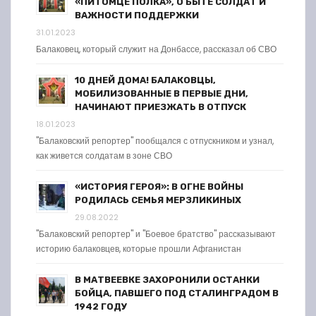
«ПИТОМЦЕ ПОЛКА», О БЫТЕ СОЛДАТ И
ВАЖНОСТИ ПОДДЕРЖКИ
31.01.2023
Балаковец, который служит на Донбассе, рассказал об СВО
10 ДНЕЙ ДОМА! БАЛАКОВЦЫ,
МОБИЛИЗОВАННЫЕ В ПЕРВЫЕ ДНИ,
НАЧИНАЮТ ПРИЕЗЖАТЬ В ОТПУСК
18.01.2023
"Балаковский репортер" пообщался с отпускником и узнал,
как живется солдатам в зоне СВО
«ИСТОРИЯ ГЕРОЯ»: В ОГНЕ ВОЙНЫ
РОДИЛАСЬ СЕМЬЯ МЕРЗЛИКИНЫХ
29.08.2022
"Балаковский репортер" и "Боевое братство" рассказывают
историю балаковцев, которые прошли Афганистан
В МАТВЕЕВКЕ ЗАХОРОНИЛИ ОСТАНКИ
БОЙЦА, ПАВШЕГО ПОД СТАЛИНГРАДОМ В
1942 ГОДУ