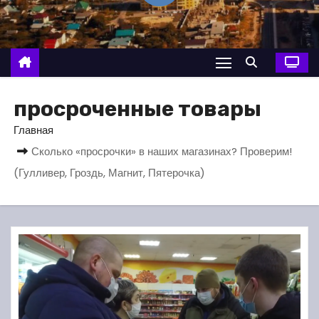
о
м
у
просроченные товары
Главная
Сколько «просрочки» в наших магазинах? Проверим!
(Гулливер, Гроздь, Магнит, Пятерочка)