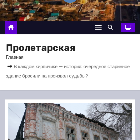
о
м
у
Пролетарская
Главная
В каждом кирпичике — история: очередное старинное
здание бросили на произвол судьбы?