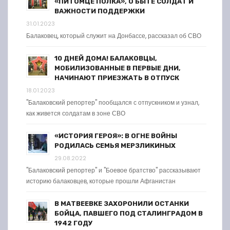
«ПИТОМЦЕ ПОЛКА», О БЫТЕ СОЛДАТ И
ВАЖНОСТИ ПОДДЕРЖКИ
31.01.2023
Балаковец, который служит на Донбассе, рассказал об СВО
10 ДНЕЙ ДОМА! БАЛАКОВЦЫ,
МОБИЛИЗОВАННЫЕ В ПЕРВЫЕ ДНИ,
НАЧИНАЮТ ПРИЕЗЖАТЬ В ОТПУСК
18.01.2023
"Балаковский репортер" пообщался с отпускником и узнал,
как живется солдатам в зоне СВО
«ИСТОРИЯ ГЕРОЯ»: В ОГНЕ ВОЙНЫ
РОДИЛАСЬ СЕМЬЯ МЕРЗЛИКИНЫХ
29.08.2022
"Балаковский репортер" и "Боевое братство" рассказывают
историю балаковцев, которые прошли Афганистан
В МАТВЕЕВКЕ ЗАХОРОНИЛИ ОСТАНКИ
БОЙЦА, ПАВШЕГО ПОД СТАЛИНГРАДОМ В
1942 ГОДУ