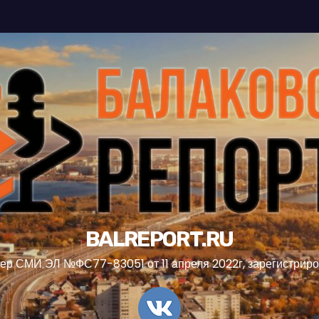
BALREPORT.RU
ер СМИ ЭЛ №ФС77-83051 от 11 апреля 2022г, зарегистрир