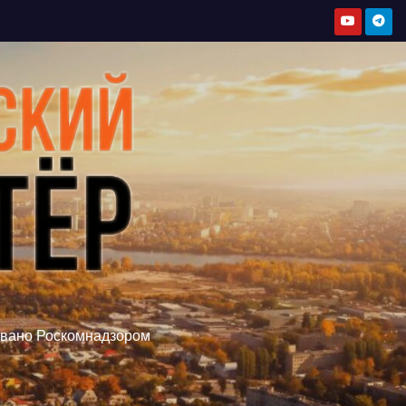
овано Роскомнадзором