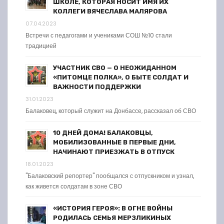
ШКОЛЕ, КОТОРАЯ НОСИТ ИМЯ ИХ
КОЛЛЕГИ ВЯЧЕСЛАВА МАЛЯРОВА
07.04.2023
Встречи с педагогами и учениками СОШ №10 стали
традицией
УЧАСТНИК СВО — О НЕОЖИДАННОМ
«ПИТОМЦЕ ПОЛКА», О БЫТЕ СОЛДАТ И
ВАЖНОСТИ ПОДДЕРЖКИ
31.01.2023
Балаковец, который служит на Донбассе, рассказал об СВО
10 ДНЕЙ ДОМА! БАЛАКОВЦЫ,
МОБИЛИЗОВАННЫЕ В ПЕРВЫЕ ДНИ,
НАЧИНАЮТ ПРИЕЗЖАТЬ В ОТПУСК
18.01.2023
"Балаковский репортер" пообщался с отпускником и узнал,
как живется солдатам в зоне СВО
«ИСТОРИЯ ГЕРОЯ»: В ОГНЕ ВОЙНЫ
РОДИЛАСЬ СЕМЬЯ МЕРЗЛИКИНЫХ