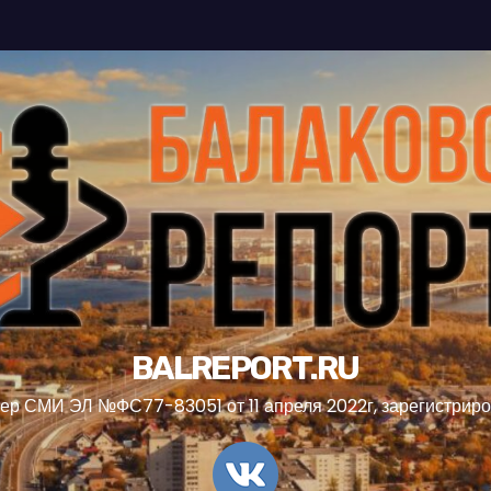
BALREPORT.RU
ер СМИ ЭЛ №ФС77-83051 от 11 апреля 2022г, зарегистрир