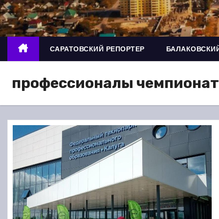
о
м
у
САРАТОВСКИЙ РЕПОРТЕР
БАЛАКОВСКИЙ
профессионалы чемпионат