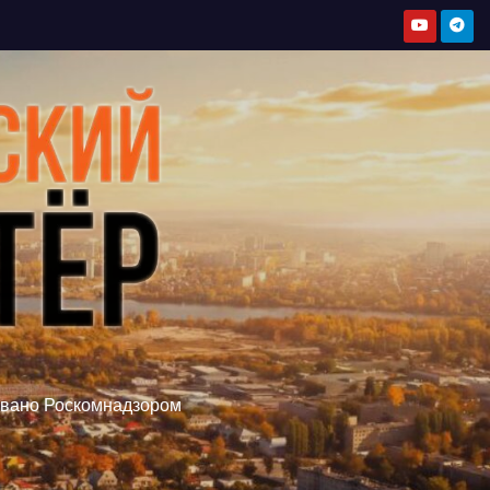
овано Роскомнадзором