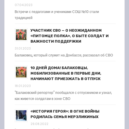
07.04.2023
Встречи с педагогами и учениками СОШ №10 стали
традицией
УЧАСТНИК СВО — О НЕОЖИДАННОМ
«ПИТОМЦЕ ПОЛКА», О БЫТЕ СОЛДАТ И
ВАЖНОСТИ ПОДДЕРЖКИ
31.01.2023
Балаковец, который служит на Донбассе, рассказал об СВО
10 ДНЕЙ ДОМА! БАЛАКОВЦЫ,
МОБИЛИЗОВАННЫЕ В ПЕРВЫЕ ДНИ,
НАЧИНАЮТ ПРИЕЗЖАТЬ В ОТПУСК
18.01.2023
"Балаковский репортер" пообщался с отпускником и узнал,
как живется солдатам в зоне СВО
«ИСТОРИЯ ГЕРОЯ»: В ОГНЕ ВОЙНЫ
РОДИЛАСЬ СЕМЬЯ МЕРЗЛИКИНЫХ
29.08.2022