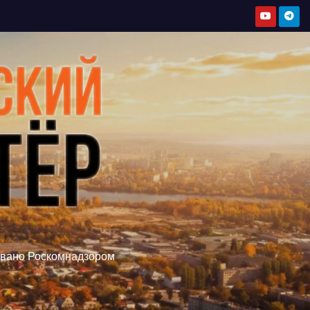
овано Роскомнадзором