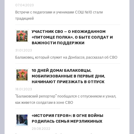
07.04.2023
Встречи с педагогами и учениками СОШ №10 стали
традицией
УЧАСТНИК СВО — О НЕОЖИДАННОМ
«ПИТОМЦЕ ПОЛКА», О БЫТЕ СОЛДАТ И
ВАЖНОСТИ ПОДДЕРЖКИ
31.01.2023
Балаковец, который служит на Донбассе, рассказал об СВО
10 ДНЕЙ ДОМА! БАЛАКОВЦЫ,
МОБИЛИЗОВАННЫЕ В ПЕРВЫЕ ДНИ,
НАЧИНАЮТ ПРИЕЗЖАТЬ В ОТПУСК
18.01.2023
"Балаковский репортер" пообщался с отпускником и узнал,
как живется солдатам в зоне СВО
«ИСТОРИЯ ГЕРОЯ»: В ОГНЕ ВОЙНЫ
РОДИЛАСЬ СЕМЬЯ МЕРЗЛИКИНЫХ
29.08.2022