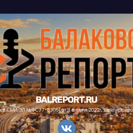
BALREPORT.RU
ер СМИ ЭЛ №ФС77-83051 от 11 апреля 2022г, зарегистрир