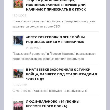
10 ДНЕЙ ДОМА! БАЛАКОВЦЫ,
МОБИЛИЗОВАННЫЕ В ПЕРВЫЕ ДНИ,
НАЧИНАЮТ ПРИЕЗЖАТЬ В ОТПУСК
18.01.2023
"Балаковский репортер" пообщался с отпускником и узнал,
как живется солдатам в зоне СВО
«ИСТОРИЯ ГЕРОЯ»: В ОГНЕ ВОЙНЫ
РОДИЛАСЬ СЕМЬЯ МЕРЗЛИКИНЫХ
29.08.2022
"Балаковский репортер" и "Боевое братство" рассказывают
историю балаковцев, которые прошли Афганистан
В МАТВЕЕВКЕ ЗАХОРОНИЛИ ОСТАНКИ
БОЙЦА, ПАВШЕГО ПОД СТАЛИНГРАДОМ В
1942 ГОДУ
15.07.2022
Спустя 80 лет балаковец вернулся на родную землю
ЛЮДИ=БАЛАКОВО #14 (ВОИНЫ
БЕССМЕРТНОГО ПОЛКА)