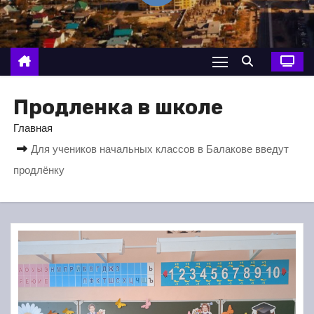
о
м
у
Продленка в школе
Главная
Для учеников начальных классов в Балакове введут
продлёнку