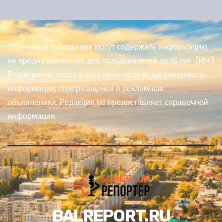
Отдельные публикации могут содержать информацию,
не предназначенную для пользователей до 16 лет. (16+)
Редакция не несет ответственности за достоверность
информации, содержащейся в рекламных
объявлениях. Редакция не предоставляет справочной
информации.
BALREPORT.RU