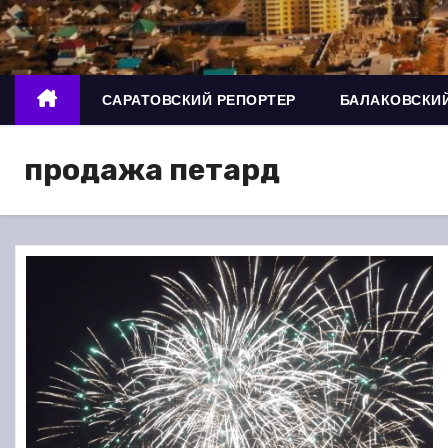
о
м
у
САРАТОВСКИЙ РЕПОРТЕР
БАЛАКОВСКИЙ
продажа петард