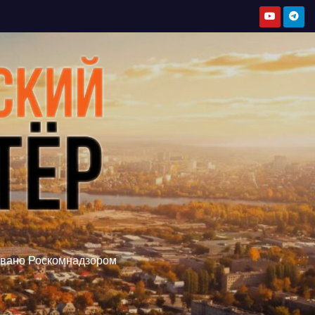
овано Роскомнадзором