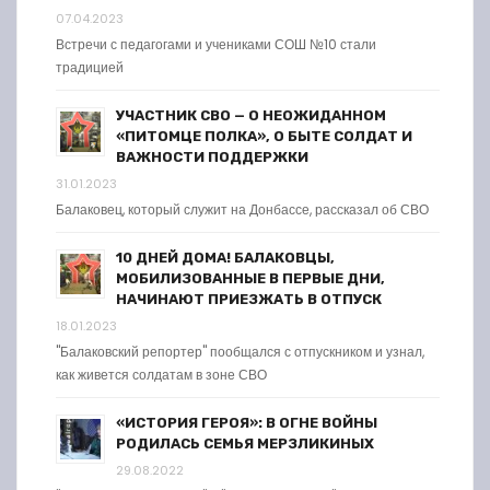
07.04.2023
Встречи с педагогами и учениками СОШ №10 стали
традицией
УЧАСТНИК СВО — О НЕОЖИДАННОМ
«ПИТОМЦЕ ПОЛКА», О БЫТЕ СОЛДАТ И
ВАЖНОСТИ ПОДДЕРЖКИ
31.01.2023
Балаковец, который служит на Донбассе, рассказал об СВО
10 ДНЕЙ ДОМА! БАЛАКОВЦЫ,
МОБИЛИЗОВАННЫЕ В ПЕРВЫЕ ДНИ,
НАЧИНАЮТ ПРИЕЗЖАТЬ В ОТПУСК
18.01.2023
"Балаковский репортер" пообщался с отпускником и узнал,
как живется солдатам в зоне СВО
«ИСТОРИЯ ГЕРОЯ»: В ОГНЕ ВОЙНЫ
РОДИЛАСЬ СЕМЬЯ МЕРЗЛИКИНЫХ
29.08.2022