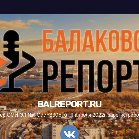
BALREPORT.RU
ер СМИ ЭЛ №ФС77-83051 от 11 апреля 2022г, зарегистрир