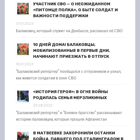
УЧАСТНИК СВО — О НЕОЖИДАННОМ
«ПИТОМЦЕ ПОЛКА», О БЫТЕ СОЛДАТ И
ВАЖНОСТИ ПОДДЕРЖКИ
31.01.2023
Балаковец, который служит на Донбассе, рассказал об СВО
10 ДНЕЙ ДОМА! БАЛАКОВЦЫ,
МОБИЛИЗОВАННЫЕ В ПЕРВЫЕ ДНИ,
НАЧИНАЮТ ПРИЕЗЖАТЬ В ОТПУСК
18.01.2023
"Балаковский репортер" пообщался с отпускником и узнал,
как живется солдатам в зоне СВО
«ИСТОРИЯ ГЕРОЯ»: В ОГНЕ ВОЙНЫ
РОДИЛАСЬ СЕМЬЯ МЕРЗЛИКИНЫХ
29.08.2022
"Балаковский репортер" и "Боевое братство" рассказывают
историю балаковцев, которые прошли Афганистан
В МАТВЕЕВКЕ ЗАХОРОНИЛИ ОСТАНКИ
БОЙЦА, ПАВШЕГО ПОД СТАЛИНГРАДОМ В