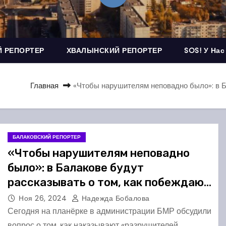
 РЕПОРТЕР
ХВАЛЫНСКИЙ РЕПОРТЕР
SOS! У Нас
Главная
«Чтобы нарушителям неповадно было»: в Б
БАЛАКОВСКИЙ РЕПОРТЕР
«Чтобы нарушителям неповадно
было»: в Балакове будут
рассказывать о том, как побеждают
вандалов
Ноя 26, 2024
Надежда Бобалова
Сегодня на планёрке в администрации БМР обсудили
вопрос о том, как наказывают «разрушителей