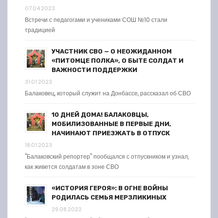
07.04.2023
Встречи с педагогами и учениками СОШ №10 стали
традицией
УЧАСТНИК СВО — О НЕОЖИДАННОМ
«ПИТОМЦЕ ПОЛКА», О БЫТЕ СОЛДАТ И
ВАЖНОСТИ ПОДДЕРЖКИ
31.01.2023
Балаковец, который служит на Донбассе, рассказал об СВО
10 ДНЕЙ ДОМА! БАЛАКОВЦЫ,
МОБИЛИЗОВАННЫЕ В ПЕРВЫЕ ДНИ,
НАЧИНАЮТ ПРИЕЗЖАТЬ В ОТПУСК
18.01.2023
"Балаковский репортер" пообщался с отпускником и узнал,
как живется солдатам в зоне СВО
«ИСТОРИЯ ГЕРОЯ»: В ОГНЕ ВОЙНЫ
РОДИЛАСЬ СЕМЬЯ МЕРЗЛИКИНЫХ
29.08.2022