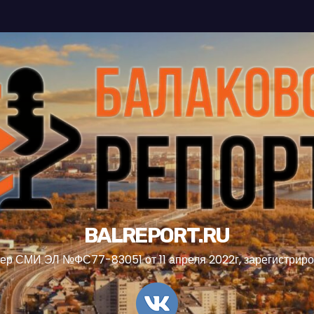
BALREPORT.RU
ер СМИ ЭЛ №ФС77-83051 от 11 апреля 2022г, зарегистрир