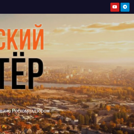
овано Роскомнадзором