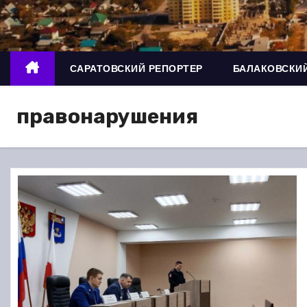
о
м
у
САРАТОВСКИЙ РЕПОРТЕР
БАЛАКОВСКИЙ
правонарушения