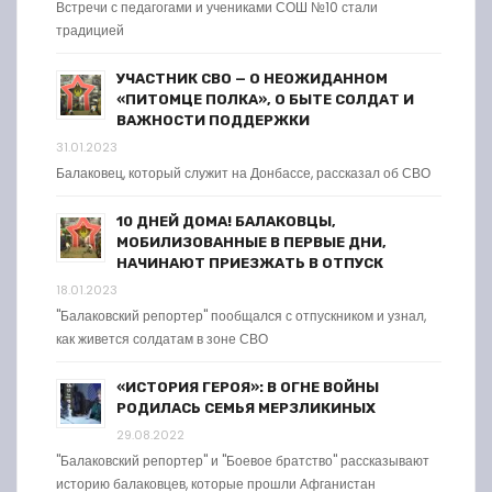
Встречи с педагогами и учениками СОШ №10 стали
традицией
УЧАСТНИК СВО — О НЕОЖИДАННОМ
«ПИТОМЦЕ ПОЛКА», О БЫТЕ СОЛДАТ И
ВАЖНОСТИ ПОДДЕРЖКИ
31.01.2023
Балаковец, который служит на Донбассе, рассказал об СВО
10 ДНЕЙ ДОМА! БАЛАКОВЦЫ,
МОБИЛИЗОВАННЫЕ В ПЕРВЫЕ ДНИ,
НАЧИНАЮТ ПРИЕЗЖАТЬ В ОТПУСК
18.01.2023
"Балаковский репортер" пообщался с отпускником и узнал,
как живется солдатам в зоне СВО
«ИСТОРИЯ ГЕРОЯ»: В ОГНЕ ВОЙНЫ
РОДИЛАСЬ СЕМЬЯ МЕРЗЛИКИНЫХ
29.08.2022
"Балаковский репортер" и "Боевое братство" рассказывают
историю балаковцев, которые прошли Афганистан