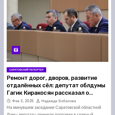
САРАТОВСКИЙ РЕПОРТЕР
Ремонт дорог, дворов, развитие
отдалённых сёл: депутат облдумы
Гагик Киракосян рассказал о
поправках в региональный бюджет
Фев 3, 2025
Надежда Бобалова
На минувшем заседании Саратовской областной
Думы депутаты приняли поправки в главный