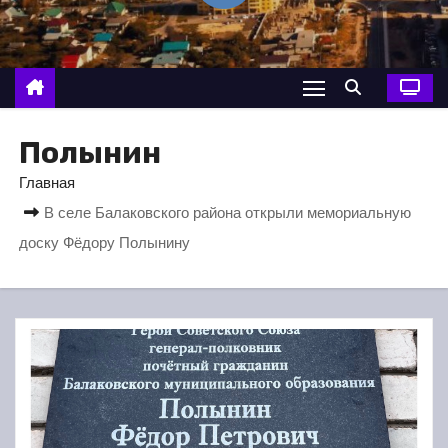
о
м
у
Полынин
Главная
В селе Балаковского района открыли мемориальную
доску Фёдору Полынину