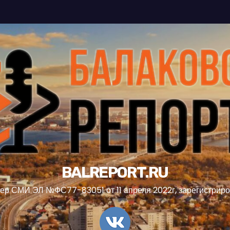
BALREPORT.RU
ер СМИ ЭЛ №ФС77-83051 от 11 апреля 2022г, зарегистрир