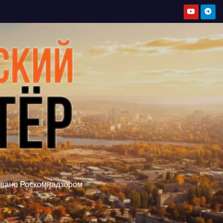
овано Роскомнадзором