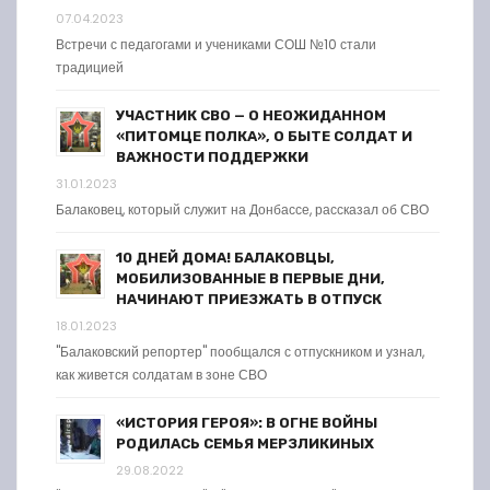
07.04.2023
Встречи с педагогами и учениками СОШ №10 стали
традицией
УЧАСТНИК СВО — О НЕОЖИДАННОМ
«ПИТОМЦЕ ПОЛКА», О БЫТЕ СОЛДАТ И
ВАЖНОСТИ ПОДДЕРЖКИ
31.01.2023
Балаковец, который служит на Донбассе, рассказал об СВО
10 ДНЕЙ ДОМА! БАЛАКОВЦЫ,
МОБИЛИЗОВАННЫЕ В ПЕРВЫЕ ДНИ,
НАЧИНАЮТ ПРИЕЗЖАТЬ В ОТПУСК
18.01.2023
"Балаковский репортер" пообщался с отпускником и узнал,
как живется солдатам в зоне СВО
«ИСТОРИЯ ГЕРОЯ»: В ОГНЕ ВОЙНЫ
РОДИЛАСЬ СЕМЬЯ МЕРЗЛИКИНЫХ
29.08.2022