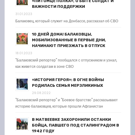
«ПИТОМЦЕ ПОЛКА», О БЫТЕ СОЛДАТ И
ВАЖНОСТИ ПОДДЕРЖКИ
31.01.2023
Балаковец, который служит на Донбассе, рассказал об СВО
10 ДНЕЙ ДОМА! БАЛАКОВЦЫ,
МОБИЛИЗОВАННЫЕ В ПЕРВЫЕ ДНИ,
НАЧИНАЮТ ПРИЕЗЖАТЬ В ОТПУСК
18.01.2023
"Балаковский репортер" пообщался с отпускником и узнал,
как живется солдатам в зоне СВО
«ИСТОРИЯ ГЕРОЯ»: В ОГНЕ ВОЙНЫ
РОДИЛАСЬ СЕМЬЯ МЕРЗЛИКИНЫХ
29.08.2022
"Балаковский репортер" и "Боевое братство" рассказывают
историю балаковцев, которые прошли Афганистан
В МАТВЕЕВКЕ ЗАХОРОНИЛИ ОСТАНКИ
БОЙЦА, ПАВШЕГО ПОД СТАЛИНГРАДОМ В
1942 ГОДУ