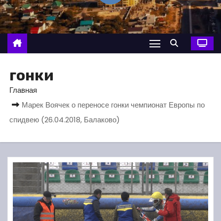
о
м
у
гонки
Главная
Марек Воячек о переносе гонки чемпионат Европы по
спидвею (26.04.2018, Балаково)