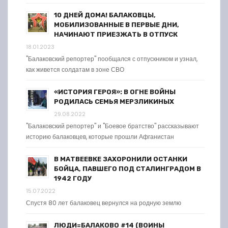
10 ДНЕЙ ДОМА! БАЛАКОВЦЫ,
МОБИЛИЗОВАННЫЕ В ПЕРВЫЕ ДНИ,
НАЧИНАЮТ ПРИЕЗЖАТЬ В ОТПУСК
18.01.2023
"Балаковский репортер" пообщался с отпускником и узнал,
как живется солдатам в зоне СВО
«ИСТОРИЯ ГЕРОЯ»: В ОГНЕ ВОЙНЫ
РОДИЛАСЬ СЕМЬЯ МЕРЗЛИКИНЫХ
29.08.2022
"Балаковский репортер" и "Боевое братство" рассказывают
историю балаковцев, которые прошли Афганистан
В МАТВЕЕВКЕ ЗАХОРОНИЛИ ОСТАНКИ
БОЙЦА, ПАВШЕГО ПОД СТАЛИНГРАДОМ В
1942 ГОДУ
15.07.2022
Спустя 80 лет балаковец вернулся на родную землю
ЛЮДИ=БАЛАКОВО #14 (ВОИНЫ