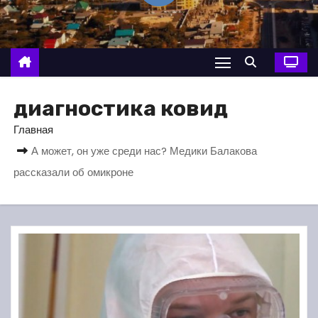
о
м
у
диагностика ковид
Главная
А может, он уже среди нас? Медики Балакова
рассказали об омикроне