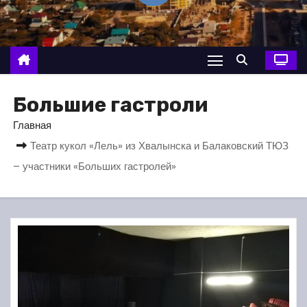
о
м
у
Большие гастроли
Главная
Театр кукол «Лель» из Хвалынска и Балаковский ТЮЗ
– участники «Больших гастролей»