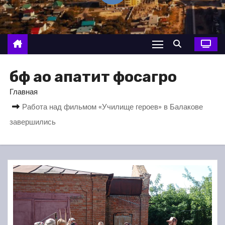
о
м
у
бф ао апатит фосагро
Главная
Работа над фильмом «Училище героев» в Балакове
завершились