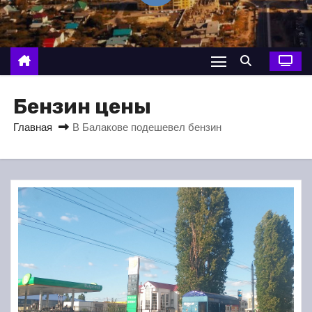
о
м
у
Бензин цены
Главная
В Балакове подешевел бензин