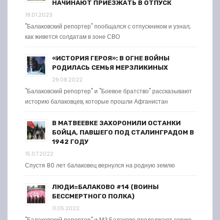
НАЧИНАЮТ ПРИЕЗЖАТЬ В ОТПУСК
18.01.2023
"Балаковский репортер" пообщался с отпускником и узнал,
как живется солдатам в зоне СВО
«ИСТОРИЯ ГЕРОЯ»: В ОГНЕ ВОЙНЫ
РОДИЛАСЬ СЕМЬЯ МЕРЗЛИКИНЫХ
29.08.2022
"Балаковский репортер" и "Боевое братство" рассказывают
историю балаковцев, которые прошли Афганистан
В МАТВЕЕВКЕ ЗАХОРОНИЛИ ОСТАНКИ
БОЙЦА, ПАВШЕГО ПОД СТАЛИНГРАДОМ В
1942 ГОДУ
15.07.2022
Спустя 80 лет балаковец вернулся на родную землю
ЛЮДИ=БАЛАКОВО #14 (ВОИНЫ
БЕССМЕРТНОГО ПОЛКА)
11.05.2022
"Балаковский репортер" и МЗ Балаково продолжают серию