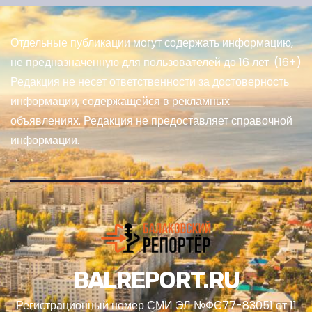
Отдельные публикации могут содержать информацию,
не предназначенную для пользователей до 16 лет. (16+)
Редакция не несет ответственности за достоверность
информации, содержащейся в рекламных
объявлениях. Редакция не предоставляет справочной
информации.
BALREPORT.RU
Регистрационный номер СМИ ЭЛ №ФС77-83051 от 11