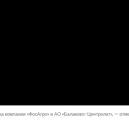
жка компании «ФосАгро» и АО «Балаково-Центролит», — отм