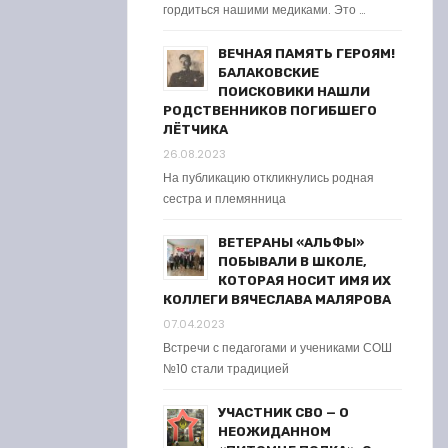
гордиться нашими медиками. Это …
ВЕЧНАЯ ПАМЯТЬ ГЕРОЯМ!
БАЛАКОВСКИЕ
ПОИСКОВИКИ НАШЛИ
РОДСТВЕННИКОВ ПОГИБШЕГО
ЛЁТЧИКА
26.08.2023
На публикацию откликнулись родная
сестра и племянница
ВЕТЕРАНЫ «АЛЬФЫ»
ПОБЫВАЛИ В ШКОЛЕ,
КОТОРАЯ НОСИТ ИМЯ ИХ
КОЛЛЕГИ ВЯЧЕСЛАВА МАЛЯРОВА
07.04.2023
Встречи с педагогами и учениками СОШ
№10 стали традицией
УЧАСТНИК СВО — О
НЕОЖИДАННОМ