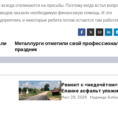
всегда откликаются на просьбы. Поэтому когда встал вопр
заводов оказало необходимую финансовую помощь. И это
едприятиях, и некоторые ребята потом остаются там работат
али
Металлурги отметили свой профессиона
праздник
Ремонт с «недочётом»:
Еланке асфальт уложи
зни
школы, но не дошли 30
Июл 29, 2026
Надежда Боба