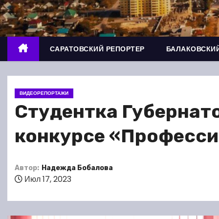
о
м
у
САРАТОВСКИЙ РЕПОРТЕР
БАЛАКОВСКИЙ
ВИДЕОРЕПОРТАЖИ
Студентка Губернато
конкурсе «Професс
Автор:
Надежда Бобалова
Июл 17, 2023