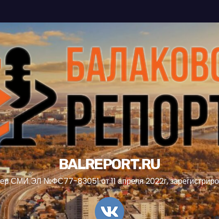
BALREPORT.RU
ер СМИ ЭЛ №ФС77-83051 от 11 апреля 2022г, зарегистрир