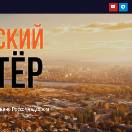
овано Роскомнадзором