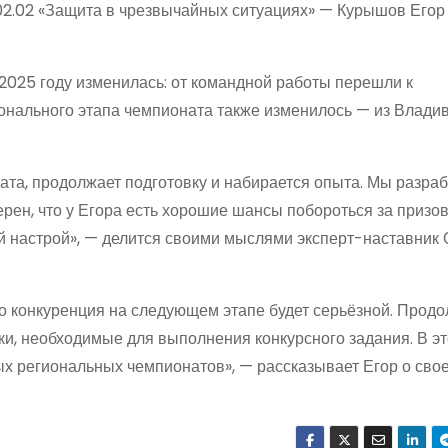
02.02 «Защита в чрезвычайных ситуациях» — Курышов Егор 
2025 году изменилась: от командной работы перешли к
нального этапа чемпионата также изменилось — из Владив
ата, продолжает подготовку и набирается опыта. Мы разра
рен, что у Егора есть хорошие шансы побороться за призо
й настрой», — делится своими мыслями эксперт-наставник
то конкуренция на следующем этапе будет серьёзной. Прод
ыки, необходимые для выполнения конкурсного задания. В э
х региональных чемпионатов», — рассказывает Егор о сво