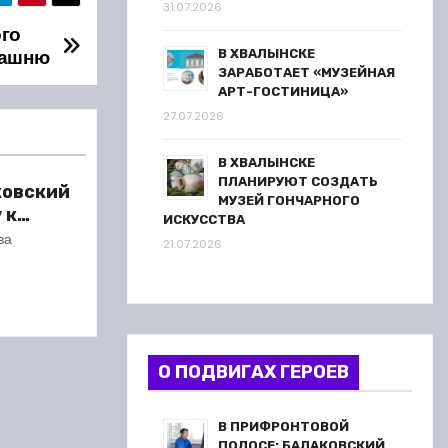
31.07.2026
го
башню
В ХВАЛЫНСКЕ
ЗАРАБОТАЕТ «МУЗЕЙНАЯ
АРТ-ГОСТИНИЦА»
27.07.2026
В ХВАЛЫНСКЕ
ПЛАНИРУЮТ СОЗДАТЬ
ковский
МУЗЕЙ ГОНЧАРНОГО
 к
ИСКУССТВА
сезону
ва
21.07.2026
О ПОДВИГАХ ГЕРОЕВ
В ПРИФРОНТОВОЙ
ПОЛОСЕ: БАЛАКОВСКИЙ