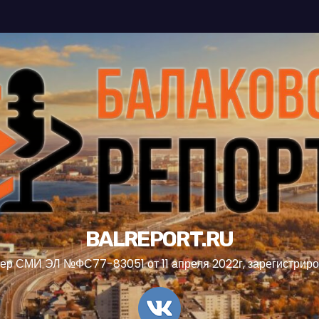
BALREPORT.RU
ер СМИ ЭЛ №ФС77-83051 от 11 апреля 2022г, зарегистрир