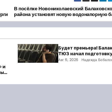
В посёлке Новониколаевский Балаковско
урги
района установят новую водонапорную 
Будет премьера! Бала
ТЮЗ начал подготовку
новому театральному 
Авг 6, 2026
Надежда Бобало
» и
ный
ю