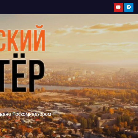
овано Роскомнадзором