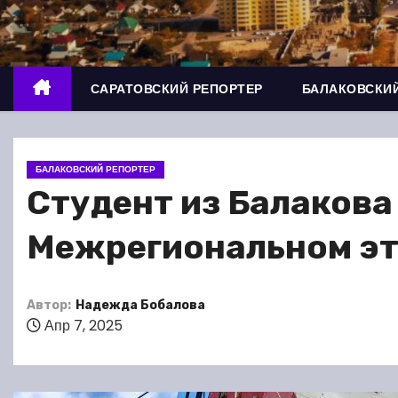
о
м
у
САРАТОВСКИЙ РЕПОРТЕР
БАЛАКОВСКИЙ
БАЛАКОВСКИЙ РЕПОРТЕР
Студент из Балакова
Межрегиональном эт
Автор:
Надежда Бобалова
Апр 7, 2025