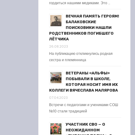
гордиться нашими медиками. Это …
ВЕЧНАЯ ПАМЯТЬ ГЕРОЯМ!
БАЛАКОВСКИЕ
ПОИСКОВИКИ НАШЛИ
РОДСТВЕННИКОВ ПОГИБШЕГО
ЛЁТЧИКА
26.08.2023
На публикацию откликнулись родная
сестра и племянница
ВЕТЕРАНЫ «АЛЬФЫ»
ПОБЫВАЛИ В ШКОЛЕ,
КОТОРАЯ НОСИТ ИМЯ ИХ
КОЛЛЕГИ ВЯЧЕСЛАВА МАЛЯРОВА
07.04.2023
Встречи с педагогами и учениками СОШ
№10 стали традицией
УЧАСТНИК СВО — О
НЕОЖИДАННОМ