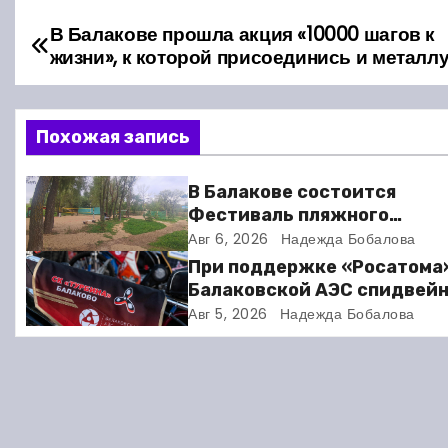
В Балакове прошла акция «10000 шагов к
Н
жизни», к которой присоединись и металл
а
в
Похожая запись
и
В Балакове состоится
г
Фестиваль пляжного
волейбола
Авг 6, 2026
Надежда Бобалова
а
При поддержке «Росатома
ц
Балаковской АЭС спидвей
клуб «Турбина» обновил
Авг 5, 2026
Надежда Бобалова
и
материально-техническу
базу
я
п