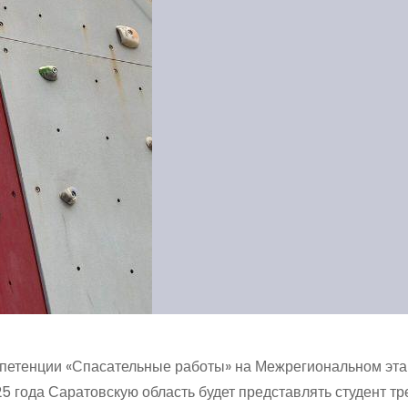
мпетенции «Спасательные работы» на Межрегиональном эта
года Саратовскую область будет представлять студент тр