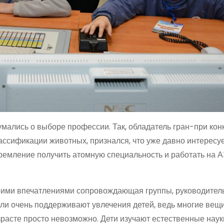
мались о выборе профессии. Так, обладатель гран-при конк
ассификации животных, признался, что уже давно интересу
тремление получить атомную специальность и работать на 
воими впечатлениями сопровождающая группы, руководитель
ли очень поддерживают увлечения детей, ведь многие вещи
зрасте просто невозможно. Дети изучают естественные наук