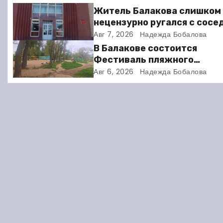
г
Житель Балакова слишком
нецензурно ругался с сосе
а
и получил двое суток арес
Авг 7, 2026
Надежда Бобалова
ц
В Балакове состоится
Фестиваль пляжного
и
волейбола
Авг 6, 2026
Надежда Бобалова
я
п
о
з
а
п
и