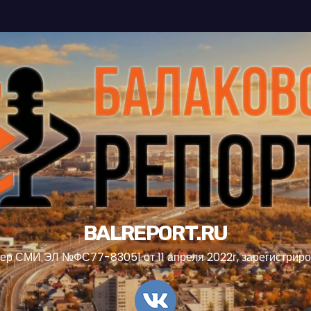
BALREPORT.RU
ер СМИ ЭЛ №ФС77-83051 от 11 апреля 2022г, зарегистрир