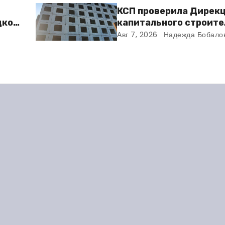
КСП проверила Дирек
дкой
капитального строите
та
Балакове и нашла мно
Авг 7, 2026
Надежда Бобало
нарушений