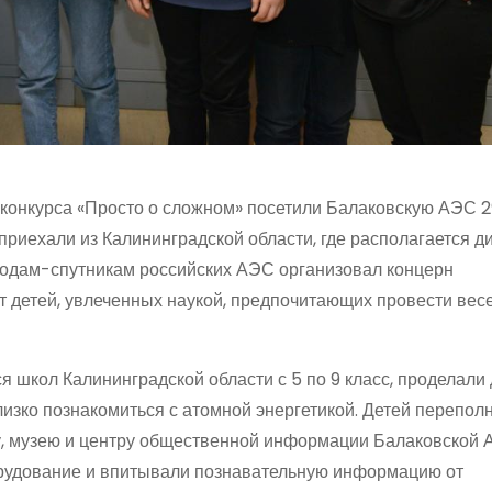
 конкурса «Просто о сложном» посетили Балаковскую АЭС 2
приехали из Калининградской области, где располагается д
родам-спутникам российских АЭС организовал концерн
т детей, увлеченных наукой, предпочитающих провести вес
 школ Калининградской области с 5 по 9 класс, проделали
лизко познакомиться с атомной энергетикой. Детей перепол
у, музею и центру общественной информации Балаковской 
орудование и впитывали познавательную информацию от