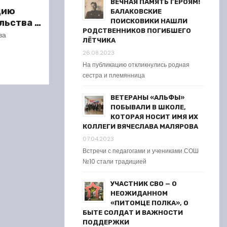
ВЕЧНАЯ ПАМЯТЬ ГЕРОЯМ!
цию
БАЛАКОВСКИЕ
льства в
ПОИСКОВИКИ НАШЛИ
РОДСТВЕННИКОВ ПОГИБШЕГО
жество
ва
ЛЁТЧИКА
26.08.2023
На публикацию откликнулись родная
сестра и племянница
ВЕТЕРАНЫ «АЛЬФЫ»
ПОБЫВАЛИ В ШКОЛЕ,
КОТОРАЯ НОСИТ ИМЯ ИХ
КОЛЛЕГИ ВЯЧЕСЛАВА МАЛЯРОВА
07.04.2023
Встречи с педагогами и учениками СОШ
№10 стали традицией
УЧАСТНИК СВО — О
НЕОЖИДАННОМ
«ПИТОМЦЕ ПОЛКА», О
БЫТЕ СОЛДАТ И ВАЖНОСТИ
ПОДДЕРЖКИ