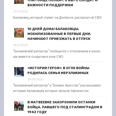
«ПИТОМЦЕ ПОЛКА», О БЫТЕ СОЛДАТ И
ВАЖНОСТИ ПОДДЕРЖКИ
31.01.2023
Балаковец, который служит на Донбассе, рассказал об СВО
10 ДНЕЙ ДОМА! БАЛАКОВЦЫ,
МОБИЛИЗОВАННЫЕ В ПЕРВЫЕ ДНИ,
НАЧИНАЮТ ПРИЕЗЖАТЬ В ОТПУСК
18.01.2023
"Балаковский репортер" пообщался с отпускником и узнал,
как живется солдатам в зоне СВО
«ИСТОРИЯ ГЕРОЯ»: В ОГНЕ ВОЙНЫ
РОДИЛАСЬ СЕМЬЯ МЕРЗЛИКИНЫХ
29.08.2022
"Балаковский репортер" и "Боевое братство" рассказывают
историю балаковцев, которые прошли Афганистан
В МАТВЕЕВКЕ ЗАХОРОНИЛИ ОСТАНКИ
БОЙЦА, ПАВШЕГО ПОД СТАЛИНГРАДОМ В
1942 ГОДУ