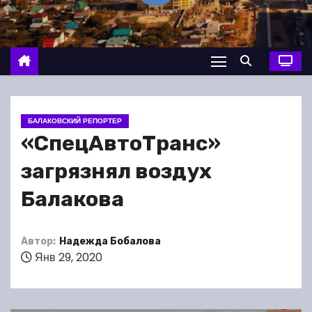
о
м
у
БАЛАКОВСКИЙ РЕПОРТЕР
«СпецАвтоТранс»
загрязнял воздух
Балакова
Автор:
Надежда Бобалова
Янв 29, 2020