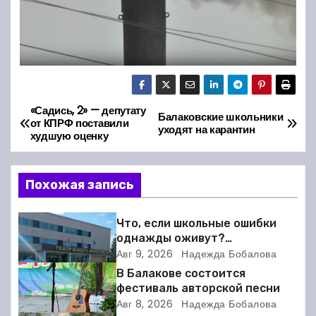
«Садись, 2» — депутату
Н
Балаковские школьники
от КПРФ поставили
уходят на карантин
худшую оценку
а
в
Похожая запись
и
Что, если школьные ошибки
г
однажды оживут?
Балаковский ТЮЗ готовит
Авг 9, 2026
Надежда Бобалова
а
премьеру
В Балакове состоится
фестиваль авторской песни
ц
Авг 8, 2026
Надежда Бобалова