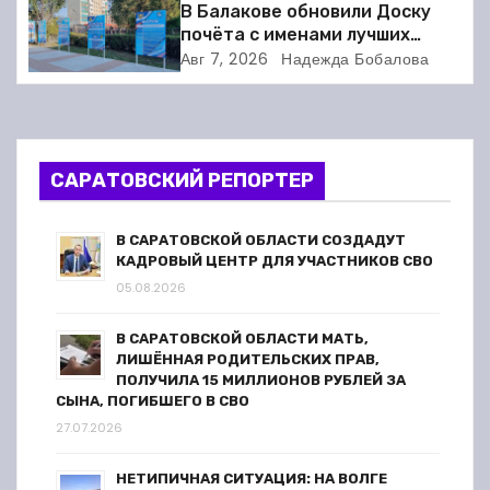
и
В Балакове обновили Доску
почёта с именами лучших
я
спортсменов. Фото
Авг 7, 2026
Надежда Бобалова
п
о
САРАТОВСКИЙ РЕПОРТЕР
з
а
В САРАТОВСКОЙ ОБЛАСТИ СОЗДАДУТ
КАДРОВЫЙ ЦЕНТР ДЛЯ УЧАСТНИКОВ СВО
п
05.08.2026
и
В САРАТОВСКОЙ ОБЛАСТИ МАТЬ,
ЛИШЁННАЯ РОДИТЕЛЬСКИХ ПРАВ,
с
ПОЛУЧИЛА 15 МИЛЛИОНОВ РУБЛЕЙ ЗА
СЫНА, ПОГИБШЕГО В СВО
я
27.07.2026
м
НЕТИПИЧНАЯ СИТУАЦИЯ: НА ВОЛГЕ