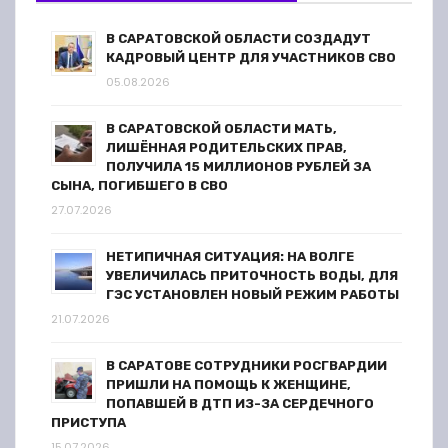
п
В САРАТОВСКОЙ ОБЛАСТИ СОЗДАДУТ
и
КАДРОВЫЙ ЦЕНТР ДЛЯ УЧАСТНИКОВ СВО
05.08.2026
с
я
В САРАТОВСКОЙ ОБЛАСТИ МАТЬ,
ЛИШЁННАЯ РОДИТЕЛЬСКИХ ПРАВ,
ПОЛУЧИЛА 15 МИЛЛИОНОВ РУБЛЕЙ ЗА
м
СЫНА, ПОГИБШЕГО В СВО
27.07.2026
НЕТИПИЧНАЯ СИТУАЦИЯ: НА ВОЛГЕ
УВЕЛИЧИЛАСЬ ПРИТОЧНОСТЬ ВОДЫ, ДЛЯ
ГЭС УСТАНОВЛЕН НОВЫЙ РЕЖИМ РАБОТЫ
21.07.2026
В САРАТОВЕ СОТРУДНИКИ РОСГВАРДИИ
ПРИШЛИ НА ПОМОЩЬ К ЖЕНЩИНЕ,
ПОПАВШЕЙ В ДТП ИЗ-ЗА СЕРДЕЧНОГО
ПРИСТУПА
15.07.2026