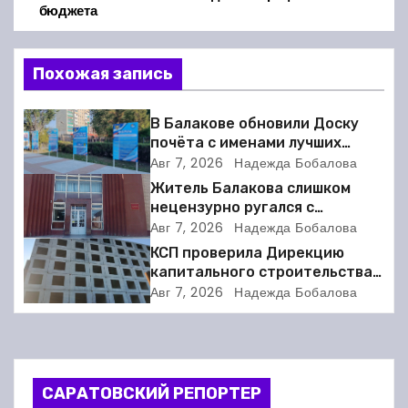
бюджета
и
г
Похожая запись
а
В Балакове обновили Доску
почёта с именами лучших
ц
спортсменов. Фото
Авг 7, 2026
Надежда Бобалова
и
Житель Балакова слишком
нецензурно ругался с
я
соседкой и получил двое суток
Авг 7, 2026
Надежда Бобалова
ареста
КСП проверила Дирекцию
п
капитального строительства в
Балакове и нашла множество
Авг 7, 2026
Надежда Бобалова
о
нарушений
з
а
САРАТОВСКИЙ РЕПОРТЕР