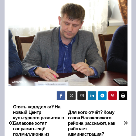
Опять недоделки? На
Н
новый Центр
Для кого отчёт? Кому
культурного развития в
глава Балаковского
а
Балакове хотят
района расскажет, как
направить ещё
работает
в
полмиллиона из
администрация?