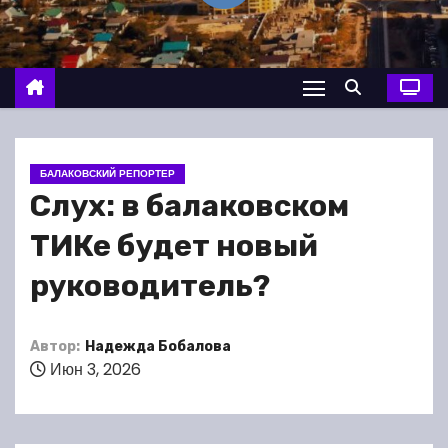
о
м
у
БАЛАКОВСКИЙ РЕПОРТЕР
Слух: в балаковском
ТИКе будет новый
руководитель?
Автор:
Надежда Бобалова
Июн 3, 2026