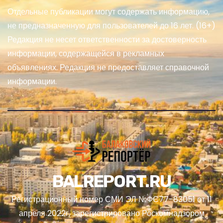
Отдельные публикации могут содержать информацию,
не предназначенную для пользователей до 16 лет. (16+)
Редакция не несет ответственности за достоверность
информации, содержащейся в рекламных
объявлениях. Редакция не предоставляет справочной
информации.
BALREPORT.RU
Регистрационный номер СМИ ЭЛ №ФС77-83051 от 11
апреля 2022г, зарегистрировано Роскомнадзором