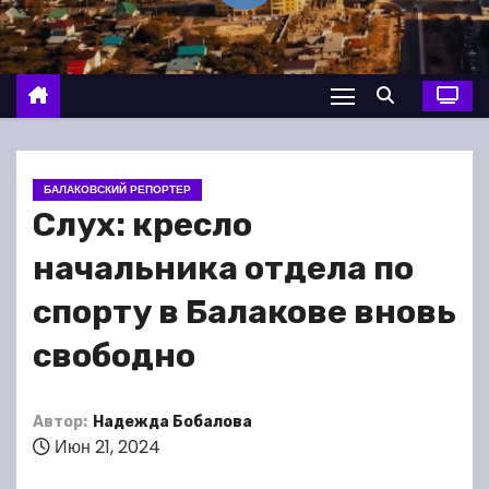
о
м
у
БАЛАКОВСКИЙ РЕПОРТЕР
Слух: кресло
начальника отдела по
спорту в Балакове вновь
свободно
Автор:
Надежда Бобалова
Июн 21, 2024