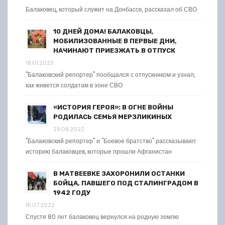
Балаковец, который служит на Донбассе, рассказал об СВО
10 ДНЕЙ ДОМА! БАЛАКОВЦЫ,
МОБИЛИЗОВАННЫЕ В ПЕРВЫЕ ДНИ,
НАЧИНАЮТ ПРИЕЗЖАТЬ В ОТПУСК
18.01.2023
"Балаковский репортер" пообщался с отпускником и узнал,
как живется солдатам в зоне СВО
«ИСТОРИЯ ГЕРОЯ»: В ОГНЕ ВОЙНЫ
РОДИЛАСЬ СЕМЬЯ МЕРЗЛИКИНЫХ
29.08.2022
"Балаковский репортер" и "Боевое братство" рассказывают
историю балаковцев, которые прошли Афганистан
В МАТВЕЕВКЕ ЗАХОРОНИЛИ ОСТАНКИ
БОЙЦА, ПАВШЕГО ПОД СТАЛИНГРАДОМ В
1942 ГОДУ
15.07.2022
Спустя 80 лет балаковец вернулся на родную землю