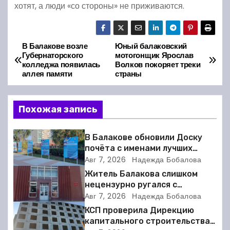
хотят, а люди «со стороны» не приживаются.
В Балакове возле
Юный балаковский
Н
Губернаторского
мотогонщик Ярослав
колледжа появилась
Волков покоряет треки
а
аллея памяти
страны
в
Похожая запись
и
г
В Балакове обновили Доску
почёта с именами лучших
а
спортсменов. Фото
Авг 7, 2026
Надежда Бобалова
Житель Балакова слишком
ц
нецензурно ругался с
соседкой и получил двое суток
Авг 7, 2026
Надежда Бобалова
и
ареста
КСП проверила Дирекцию
я
капитального строительства в