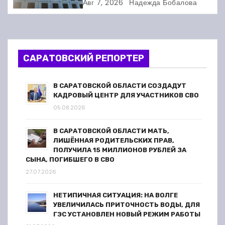
Балакове и нашла множество
Авг 7, 2026
Надежда Бобалова
п
нарушений
о
з
САРАТОВСКИЙ РЕПОРТЕР
а
В САРАТОВСКОЙ ОБЛАСТИ СОЗДАДУТ
п
КАДРОВЫЙ ЦЕНТР ДЛЯ УЧАСТНИКОВ СВО
05.08.2026
и
В САРАТОВСКОЙ ОБЛАСТИ МАТЬ,
с
ЛИШЁННАЯ РОДИТЕЛЬСКИХ ПРАВ,
ПОЛУЧИЛА 15 МИЛЛИОНОВ РУБЛЕЙ ЗА
я
СЫНА, ПОГИБШЕГО В СВО
27.07.2026
м
НЕТИПИЧНАЯ СИТУАЦИЯ: НА ВОЛГЕ
УВЕЛИЧИЛАСЬ ПРИТОЧНОСТЬ ВОДЫ, ДЛЯ
ГЭС УСТАНОВЛЕН НОВЫЙ РЕЖИМ РАБОТЫ