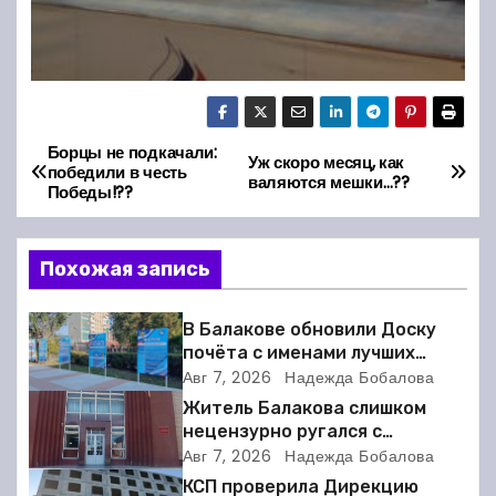
Борцы не подкачали:
Н
Уж скоро месяц, как
победили в честь
валяются мешки…??
Победы!??
а
в
Похожая запись
и
В Балакове обновили Доску
г
почёта с именами лучших
спортсменов. Фото
Авг 7, 2026
Надежда Бобалова
а
Житель Балакова слишком
нецензурно ругался с
ц
соседкой и получил двое суток
Авг 7, 2026
Надежда Бобалова
ареста
и
КСП проверила Дирекцию