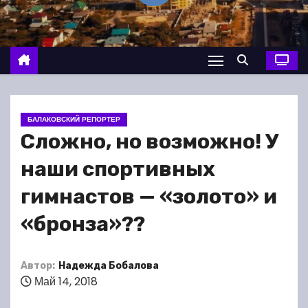
о
м
у
БАЛАКОВСКИЙ РЕПОРТЕР
Сложно, но возможно! У
наши спортивных
гимнастов — «золото» и
«бронза»??
Автор:
Надежда Бобалова
Май 14, 2018