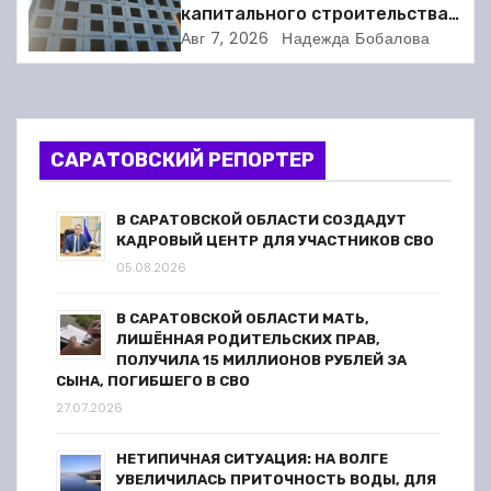
капитального строительства в
я
Балакове и нашла множество
Авг 7, 2026
Надежда Бобалова
нарушений
п
о
САРАТОВСКИЙ РЕПОРТЕР
з
а
В САРАТОВСКОЙ ОБЛАСТИ СОЗДАДУТ
КАДРОВЫЙ ЦЕНТР ДЛЯ УЧАСТНИКОВ СВО
п
05.08.2026
и
В САРАТОВСКОЙ ОБЛАСТИ МАТЬ,
ЛИШЁННАЯ РОДИТЕЛЬСКИХ ПРАВ,
с
ПОЛУЧИЛА 15 МИЛЛИОНОВ РУБЛЕЙ ЗА
СЫНА, ПОГИБШЕГО В СВО
я
27.07.2026
м
НЕТИПИЧНАЯ СИТУАЦИЯ: НА ВОЛГЕ
УВЕЛИЧИЛАСЬ ПРИТОЧНОСТЬ ВОДЫ, ДЛЯ