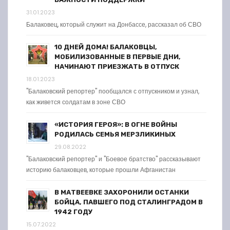
31.01.2023
Балаковец, который служит на Донбассе, рассказал об СВО
10 ДНЕЙ ДОМА! БАЛАКОВЦЫ,
МОБИЛИЗОВАННЫЕ В ПЕРВЫЕ ДНИ,
НАЧИНАЮТ ПРИЕЗЖАТЬ В ОТПУСК
18.01.2023
"Балаковский репортер" пообщался с отпускником и узнал,
как живется солдатам в зоне СВО
«ИСТОРИЯ ГЕРОЯ»: В ОГНЕ ВОЙНЫ
РОДИЛАСЬ СЕМЬЯ МЕРЗЛИКИНЫХ
29.08.2022
"Балаковский репортер" и "Боевое братство" рассказывают
историю балаковцев, которые прошли Афганистан
В МАТВЕЕВКЕ ЗАХОРОНИЛИ ОСТАНКИ
БОЙЦА, ПАВШЕГО ПОД СТАЛИНГРАДОМ В
1942 ГОДУ
15.07.2022