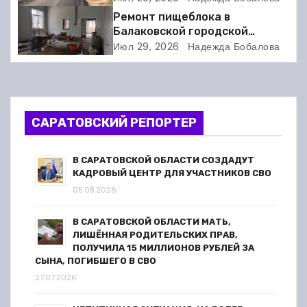
и
Ремонт пищеблока в
я
Балаковской городской
клинической больнице
Июл 29, 2026
Надежда Бобалова
п
выходит на финишную прямую
о
з
САРАТОВСКИЙ РЕПОРТЕР
а
В САРАТОВСКОЙ ОБЛАСТИ СОЗДАДУТ
п
КАДРОВЫЙ ЦЕНТР ДЛЯ УЧАСТНИКОВ СВО
05.08.2026
и
В САРАТОВСКОЙ ОБЛАСТИ МАТЬ,
с
ЛИШЁННАЯ РОДИТЕЛЬСКИХ ПРАВ,
ПОЛУЧИЛА 15 МИЛЛИОНОВ РУБЛЕЙ ЗА
я
СЫНА, ПОГИБШЕГО В СВО
27.07.2026
м