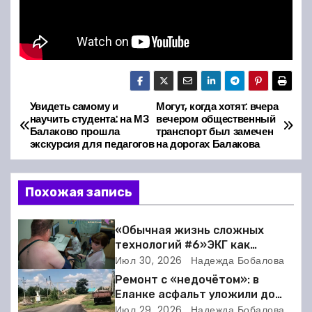
Увидеть самому и
Могут, когда хотят: вчера
Н
научить студента: на МЗ
вечером общественный
Балаково прошла
транспорт был замечен
а
экскурсия для педагогов
на дорогах Балакова
в
Похожая запись
и
г
«Обычная жизнь сложных
технологий #6»ЭКГ как
а
искусство: когда ритм жизни
Июл 30, 2026
Надежда Бобалова
требует расшифровки
Ремонт с «недочётом»: в
ц
Еланке асфальт уложили до
школы, но не дошли 30 метров
Июл 29, 2026
Надежда Бобалова