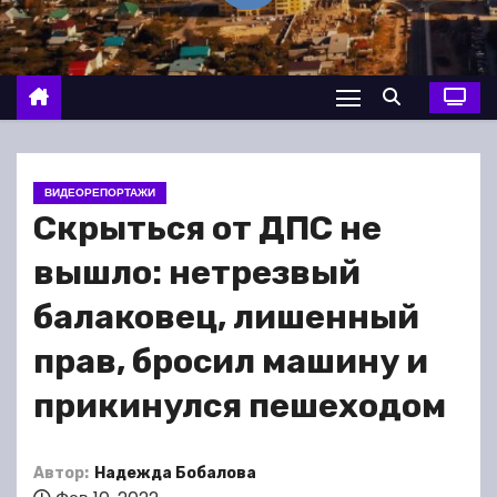
о
м
у
ВИДЕОРЕПОРТАЖИ
Скрыться от ДПС не
вышло: нетрезвый
балаковец, лишенный
прав, бросил машину и
прикинулся пешеходом
Автор:
Надежда Бобалова