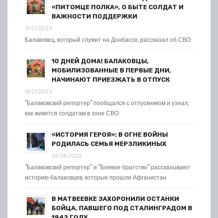
«ПИТОМЦЕ ПОЛКА», О БЫТЕ СОЛДАТ И
ВАЖНОСТИ ПОДДЕРЖКИ
31.01.2023
Балаковец, который служит на Донбассе, рассказал об СВО
10 ДНЕЙ ДОМА! БАЛАКОВЦЫ,
МОБИЛИЗОВАННЫЕ В ПЕРВЫЕ ДНИ,
НАЧИНАЮТ ПРИЕЗЖАТЬ В ОТПУСК
18.01.2023
"Балаковский репортер" пообщался с отпускником и узнал,
как живется солдатам в зоне СВО
«ИСТОРИЯ ГЕРОЯ»: В ОГНЕ ВОЙНЫ
РОДИЛАСЬ СЕМЬЯ МЕРЗЛИКИНЫХ
29.08.2022
"Балаковский репортер" и "Боевое братство" рассказывают
историю балаковцев, которые прошли Афганистан
В МАТВЕЕВКЕ ЗАХОРОНИЛИ ОСТАНКИ
БОЙЦА, ПАВШЕГО ПОД СТАЛИНГРАДОМ В
1942 ГОДУ