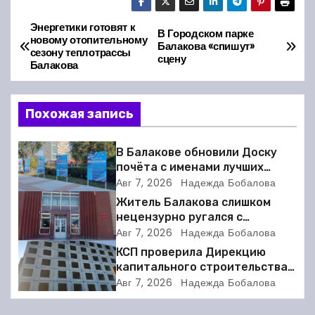
Энергетики готовят к
Н
В Городском парке
новому отопительному
Балакова «спишут»
сезону теплотрассы
а
сцену
Балакова
в
Похожая запись
и
г
В Балакове обновили Доску
почёта с именами лучших
а
спортсменов. Фото
Авг 7, 2026
Надежда Бобалова
Житель Балакова слишком
ц
нецензурно ругался с
соседкой и получил двое суток
Авг 7, 2026
Надежда Бобалова
и
ареста
КСП проверила Дирекцию
я
капитального строительства в
Балакове и нашла множество
Авг 7, 2026
Надежда Бобалова
п
нарушений