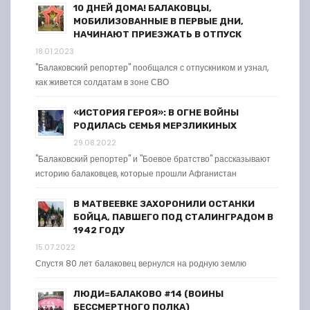
10 ДНЕЙ ДОМА! БАЛАКОВЦЫ,
МОБИЛИЗОВАННЫЕ В ПЕРВЫЕ ДНИ,
НАЧИНАЮТ ПРИЕЗЖАТЬ В ОТПУСК
18.01.2023
"Балаковский репортер" пообщался с отпускником и узнал,
как живется солдатам в зоне СВО
«ИСТОРИЯ ГЕРОЯ»: В ОГНЕ ВОЙНЫ
РОДИЛАСЬ СЕМЬЯ МЕРЗЛИКИНЫХ
29.08.2022
"Балаковский репортер" и "Боевое братство" рассказывают
историю балаковцев, которые прошли Афганистан
В МАТВЕЕВКЕ ЗАХОРОНИЛИ ОСТАНКИ
БОЙЦА, ПАВШЕГО ПОД СТАЛИНГРАДОМ В
1942 ГОДУ
15.07.2022
Спустя 80 лет балаковец вернулся на родную землю
ЛЮДИ=БАЛАКОВО #14 (ВОИНЫ
БЕССМЕРТНОГО ПОЛКА)