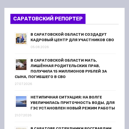
о
з
САРАТОВСКИЙ РЕПОРТЕР
а
В САРАТОВСКОЙ ОБЛАСТИ СОЗДАДУТ
п
КАДРОВЫЙ ЦЕНТР ДЛЯ УЧАСТНИКОВ СВО
05.08.2026
и
В САРАТОВСКОЙ ОБЛАСТИ МАТЬ,
с
ЛИШЁННАЯ РОДИТЕЛЬСКИХ ПРАВ,
ПОЛУЧИЛА 15 МИЛЛИОНОВ РУБЛЕЙ ЗА
я
СЫНА, ПОГИБШЕГО В СВО
27.07.2026
м
НЕТИПИЧНАЯ СИТУАЦИЯ: НА ВОЛГЕ
УВЕЛИЧИЛАСЬ ПРИТОЧНОСТЬ ВОДЫ, ДЛЯ
ГЭС УСТАНОВЛЕН НОВЫЙ РЕЖИМ РАБОТЫ
21.07.2026
В САРАТОВЕ СОТРУДНИКИ РОСГВАРДИИ