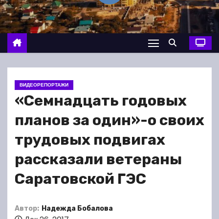
о
м
у
ВИДЕОРЕПОРТАЖИ
«Семнадцать годовых
планов за один»-о своих
трудовых подвигах
рассказали ветераны
Саратовской ГЭС
Автор:
Надежда Бобалова