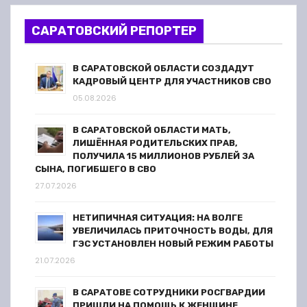
о
з
САРАТОВСКИЙ РЕПОРТЕР
а
В САРАТОВСКОЙ ОБЛАСТИ СОЗДАДУТ
п
КАДРОВЫЙ ЦЕНТР ДЛЯ УЧАСТНИКОВ СВО
05.08.2026
и
В САРАТОВСКОЙ ОБЛАСТИ МАТЬ,
с
ЛИШЁННАЯ РОДИТЕЛЬСКИХ ПРАВ,
ПОЛУЧИЛА 15 МИЛЛИОНОВ РУБЛЕЙ ЗА
я
СЫНА, ПОГИБШЕГО В СВО
27.07.2026
м
НЕТИПИЧНАЯ СИТУАЦИЯ: НА ВОЛГЕ
УВЕЛИЧИЛАСЬ ПРИТОЧНОСТЬ ВОДЫ, ДЛЯ
ГЭС УСТАНОВЛЕН НОВЫЙ РЕЖИМ РАБОТЫ
21.07.2026
В САРАТОВЕ СОТРУДНИКИ РОСГВАРДИИ
ПРИШЛИ НА ПОМОЩЬ К ЖЕНЩИНЕ,