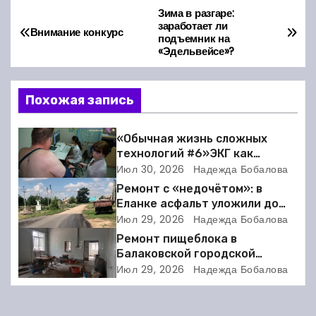
Зима в разгаре:
Н
заработает ли
Внимание конкурс
подъемник на
а
«Эдельвейсе»?
в
Похожая запись
и
г
«Обычная жизнь сложных
технологий #6»ЭКГ как
а
искусство: когда ритм жизни
Июл 30, 2026
Надежда Бобалова
требует расшифровки
Ремонт с «недочётом»: в
ц
Еланке асфальт уложили до
школы, но не дошли 30 метров
Июл 29, 2026
Надежда Бобалова
и
Ремонт пищеблока в
я
Балаковской городской
клинической больнице
Июл 29, 2026
Надежда Бобалова
п
выходит на финишную прямую