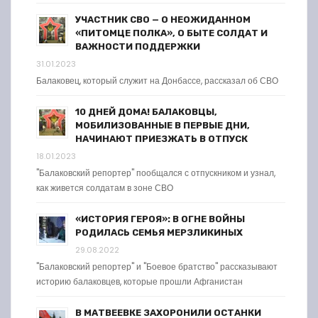
УЧАСТНИК СВО — О НЕОЖИДАННОМ
«ПИТОМЦЕ ПОЛКА», О БЫТЕ СОЛДАТ И
ВАЖНОСТИ ПОДДЕРЖКИ
31.01.2023
Балаковец, который служит на Донбассе, рассказал об СВО
10 ДНЕЙ ДОМА! БАЛАКОВЦЫ,
МОБИЛИЗОВАННЫЕ В ПЕРВЫЕ ДНИ,
НАЧИНАЮТ ПРИЕЗЖАТЬ В ОТПУСК
18.01.2023
"Балаковский репортер" пообщался с отпускником и узнал,
как живется солдатам в зоне СВО
«ИСТОРИЯ ГЕРОЯ»: В ОГНЕ ВОЙНЫ
РОДИЛАСЬ СЕМЬЯ МЕРЗЛИКИНЫХ
29.08.2022
"Балаковский репортер" и "Боевое братство" рассказывают
историю балаковцев, которые прошли Афганистан
В МАТВЕЕВКЕ ЗАХОРОНИЛИ ОСТАНКИ