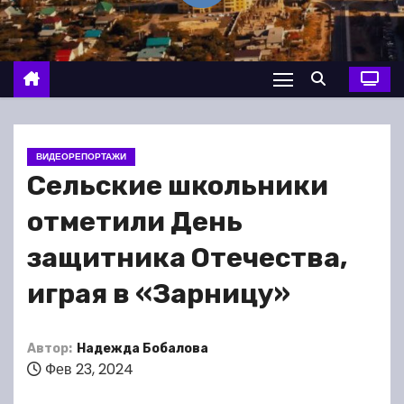
о
м
у
ВИДЕОРЕПОРТАЖИ
Сельские школьники
отметили День
защитника Отечества,
играя в «Зарницу»
Автор:
Надежда Бобалова
Фев 23, 2024