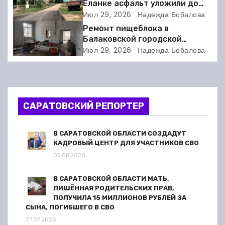
Еланке асфальт уложили до
и
школы, но не дошли 30 метров
Июл 29, 2026
Надежда Бобалова
Ремонт пищеблока в
я
Балаковской городской
клинической больнице
п
Июл 29, 2026
Надежда Бобалова
выходит на финишную прямую
о
з
САРАТОВСКИЙ РЕПОРТЕР
а
п
В САРАТОВСКОЙ ОБЛАСТИ СОЗДАДУТ
КАДРОВЫЙ ЦЕНТР ДЛЯ УЧАСТНИКОВ СВО
и
05.08.2026
с
В САРАТОВСКОЙ ОБЛАСТИ МАТЬ,
ЛИШЁННАЯ РОДИТЕЛЬСКИХ ПРАВ,
я
ПОЛУЧИЛА 15 МИЛЛИОНОВ РУБЛЕЙ ЗА
СЫНА, ПОГИБШЕГО В СВО
м
27.07.2026