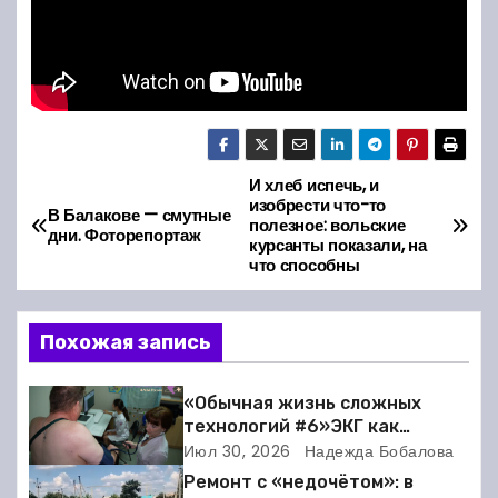
И хлеб испечь, и
Н
изобрести что-то
В Балакове — смутные
полезное: вольские
а
дни. Фоторепортаж
курсанты показали, на
что способны
в
и
Похожая запись
г
«Обычная жизнь сложных
а
технологий #6»ЭКГ как
искусство: когда ритм жизни
Июл 30, 2026
Надежда Бобалова
ц
требует расшифровки
Ремонт с «недочётом»: в