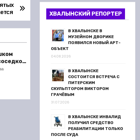
нятых
ается
ХВАЛЫНСКИЙ РЕПОРТЕР
В ХВАЛЫНСКЕ В
МУЗЕЙНОМ ДВОРИКЕ
ПОЯВИЛСЯ НОВЫЙ АРТ-
ОБЪЕКТ
шком
04.08.2026
 соседкой
ареста
ва
В ХВАЛЫНСКЕ
СОСТОИТСЯ ВСТРЕЧА С
ПИТЕРСКИМ
СКУЛЬПТОРОМ ВИКТОРОМ
ГРАЧЁВЫМ
31.07.2026
В ХВАЛЫНСКЕ ИНВАЛИД
ПОЛУЧИЛ СРЕДСТВО
РЕАБИЛИТАЦИИ ТОЛЬКО
ПОСЛЕ СУДА