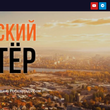
овано Роскомнадзором