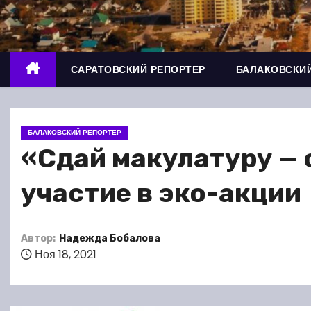
о
м
у
САРАТОВСКИЙ РЕПОРТЕР
БАЛАКОВСКИЙ
БАЛАКОВСКИЙ РЕПОРТЕР
«Сдай макулатуру — 
участие в эко-акции
Автор:
Надежда Бобалова
Ноя 18, 2021