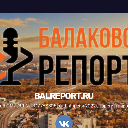
BALREPORT.RU
ер СМИ ЭЛ №ФС77-83051 от 11 апреля 2022г, зарегистрир