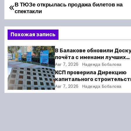
В ТЮЗе открылась продажа билетов на
Н
спектакли
а
в
Похожая запись
и
В Балакове обновили Доск
г
почёта с именами лучших
спортсменов. Фото
Авг 7, 2026
Надежда Бобалова
а
КСП проверила Дирекцию
ц
капитального строительст
Балакове и нашла множест
Авг 7, 2026
Надежда Бобалова
и
нарушений
я
п
о