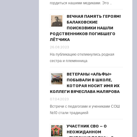
гордиться нашими медиками. Это …
ВЕЧНАЯ ПАМЯТЬ ГЕРОЯМ!
БАЛАКОВСКИЕ
ПОИСКОВИКИ НАШЛИ
РОДСТВЕННИКОВ ПОГИБШЕГО
ЛЁТЧИКА
26.08.2023
На публикацию откликнулись родная
сестра и племянница
ВЕТЕРАНЫ «АЛЬФЫ»
ПОБЫВАЛИ В ШКОЛЕ,
КОТОРАЯ НОСИТ ИМЯ ИХ
КОЛЛЕГИ ВЯЧЕСЛАВА МАЛЯРОВА
07.04.2023
Встречи с педагогами и учениками СОШ
№10 стали традицией
УЧАСТНИК СВО — О
НЕОЖИДАННОМ