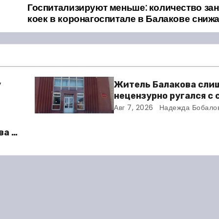
Госпитализируют меньше: количество за
коек в коронагоспитале в Балакове сниж
у
Житель Балакова сли
нецензурно ругался с
и получил двое суток 
Авг 7, 2026
Надежда Бобало
ва в
во