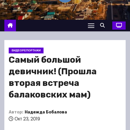
о
м
у
ВИДЕОРЕПОРТАЖИ
Самый большой
девичник! (Прошла
вторая встреча
балаковских мам)
Автор:
Надежда Бобалова
Окт 23, 2019