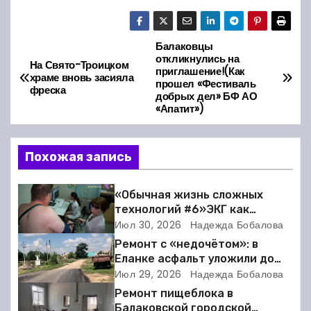
Балаковцы
Н
откликнулись на
На Свято-Троицком
приглашение!(Как
а
храме вновь засияла
прошел «Фестиваль
фреска
добрых дел» БФ АО
в
«Апатит»)
и
Похожая запись
г
а
«Обычная жизнь сложных
технологий #6»ЭКГ как
ц
искусство: когда ритм жизни
Июл 30, 2026
Надежда Бобалова
требует расшифровки
Ремонт с «недочётом»: в
и
Еланке асфальт уложили до
школы, но не дошли 30 метров
Июл 29, 2026
Надежда Бобалова
я
Ремонт пищеблока в
Балаковской городской