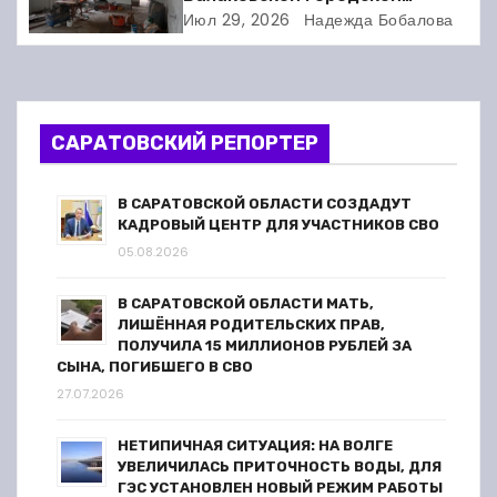
п
клинической больнице
Июл 29, 2026
Надежда Бобалова
выходит на финишную прямую
о
з
а
САРАТОВСКИЙ РЕПОРТЕР
п
В САРАТОВСКОЙ ОБЛАСТИ СОЗДАДУТ
КАДРОВЫЙ ЦЕНТР ДЛЯ УЧАСТНИКОВ СВО
и
05.08.2026
с
В САРАТОВСКОЙ ОБЛАСТИ МАТЬ,
я
ЛИШЁННАЯ РОДИТЕЛЬСКИХ ПРАВ,
ПОЛУЧИЛА 15 МИЛЛИОНОВ РУБЛЕЙ ЗА
СЫНА, ПОГИБШЕГО В СВО
м
27.07.2026
НЕТИПИЧНАЯ СИТУАЦИЯ: НА ВОЛГЕ
УВЕЛИЧИЛАСЬ ПРИТОЧНОСТЬ ВОДЫ, ДЛЯ
ГЭС УСТАНОВЛЕН НОВЫЙ РЕЖИМ РАБОТЫ