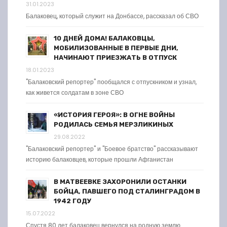
31.01.2023
Балаковец, который служит на Донбассе, рассказал об СВО
10 ДНЕЙ ДОМА! БАЛАКОВЦЫ,
МОБИЛИЗОВАННЫЕ В ПЕРВЫЕ ДНИ,
НАЧИНАЮТ ПРИЕЗЖАТЬ В ОТПУСК
18.01.2023
"Балаковский репортер" пообщался с отпускником и узнал,
как живется солдатам в зоне СВО
«ИСТОРИЯ ГЕРОЯ»: В ОГНЕ ВОЙНЫ
РОДИЛАСЬ СЕМЬЯ МЕРЗЛИКИНЫХ
29.08.2022
"Балаковский репортер" и "Боевое братство" рассказывают
историю балаковцев, которые прошли Афганистан
В МАТВЕЕВКЕ ЗАХОРОНИЛИ ОСТАНКИ
БОЙЦА, ПАВШЕГО ПОД СТАЛИНГРАДОМ В
1942 ГОДУ
15.07.2022
Спустя 80 лет балаковец вернулся на родную землю