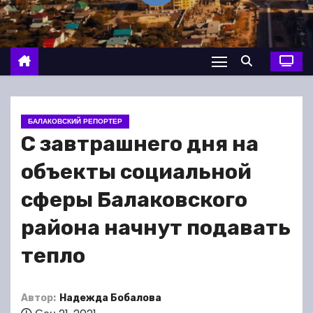
о
м
у
БАЛАКОВСКИЙ РЕПОРТЕР
С завтрашнего дня на
объекты социальной
сферы Балаковского
района начнут подавать
тепло
Автор:
Надежда Бобалова