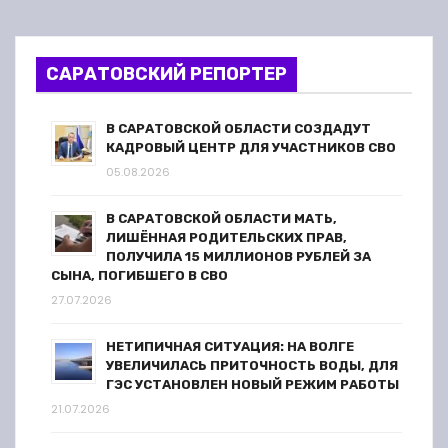
о
з
САРАТОВСКИЙ РЕПОРТЕР
а
п
В САРАТОВСКОЙ ОБЛАСТИ СОЗДАДУТ
КАДРОВЫЙ ЦЕНТР ДЛЯ УЧАСТНИКОВ СВО
и
05.08.2026
с
В САРАТОВСКОЙ ОБЛАСТИ МАТЬ,
ЛИШЁННАЯ РОДИТЕЛЬСКИХ ПРАВ,
я
ПОЛУЧИЛА 15 МИЛЛИОНОВ РУБЛЕЙ ЗА
СЫНА, ПОГИБШЕГО В СВО
м
27.07.2026
НЕТИПИЧНАЯ СИТУАЦИЯ: НА ВОЛГЕ
УВЕЛИЧИЛАСЬ ПРИТОЧНОСТЬ ВОДЫ, ДЛЯ
ГЭС УСТАНОВЛЕН НОВЫЙ РЕЖИМ РАБОТЫ
21.07.2026