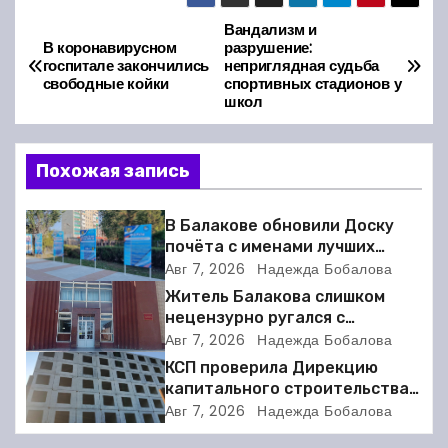
Вандализм и
Н
В коронавирусном
разрушение:
госпитале закончились
неприглядная судьба
а
свободные койки
спортивных стадионов у
школ
в
и
Похожая запись
г
В Балакове обновили Доску
а
почёта с именами лучших
спортсменов. Фото
Авг 7, 2026
Надежда Бобалова
ц
Житель Балакова слишком
нецензурно ругался с
и
соседкой и получил двое суток
Авг 7, 2026
Надежда Бобалова
ареста
КСП проверила Дирекцию
я
капитального строительства в
Балакове и нашла множество
п
Авг 7, 2026
Надежда Бобалова
нарушений