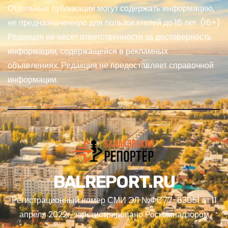
Отдельные публикации могут содержать информацию,
не предназначенную для пользователей до 16 лет. (16+)
Редакция не несет ответственности за достоверность
информации, содержащейся в рекламных
объявлениях. Редакция не предоставляет справочной
информации.
BALREPORT.RU
Регистрационный номер СМИ ЭЛ №ФС77-83051 от 11
апреля 2022г, зарегистрировано Роскомнадзором