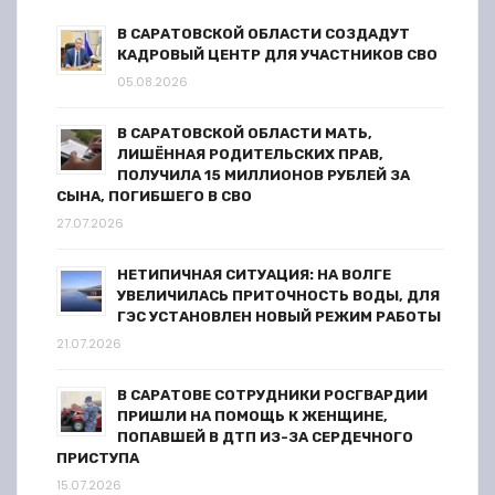
а
В САРАТОВСКОЙ ОБЛАСТИ СОЗДАДУТ
п
КАДРОВЫЙ ЦЕНТР ДЛЯ УЧАСТНИКОВ СВО
05.08.2026
и
В САРАТОВСКОЙ ОБЛАСТИ МАТЬ,
с
ЛИШЁННАЯ РОДИТЕЛЬСКИХ ПРАВ,
ПОЛУЧИЛА 15 МИЛЛИОНОВ РУБЛЕЙ ЗА
я
СЫНА, ПОГИБШЕГО В СВО
27.07.2026
м
НЕТИПИЧНАЯ СИТУАЦИЯ: НА ВОЛГЕ
УВЕЛИЧИЛАСЬ ПРИТОЧНОСТЬ ВОДЫ, ДЛЯ
ГЭС УСТАНОВЛЕН НОВЫЙ РЕЖИМ РАБОТЫ
21.07.2026
В САРАТОВЕ СОТРУДНИКИ РОСГВАРДИИ
ПРИШЛИ НА ПОМОЩЬ К ЖЕНЩИНЕ,
ПОПАВШЕЙ В ДТП ИЗ-ЗА СЕРДЕЧНОГО
ПРИСТУПА
15.07.2026