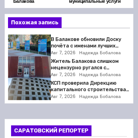
а
Балакова
муниципальные услуги
в
Похожая запись
и
г
В Балакове обновили Доску
почёта с именами лучших
а
спортсменов. Фото
Авг 7, 2026
Надежда Бобалова
Житель Балакова слишком
ц
нецензурно ругался с
соседкой и получил двое суток
Авг 7, 2026
Надежда Бобалова
и
ареста
КСП проверила Дирекцию
я
капитального строительства в
Балакове и нашла множество
Авг 7, 2026
Надежда Бобалова
п
нарушений
о
з
САРАТОВСКИЙ РЕПОРТЕР