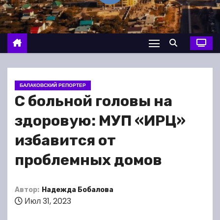
о
м
у
БАЛАКОВСКИЙ РЕПОРТЕР
С больной головы на
здоровую: МУП «ИРЦ»
избавится от
проблемных домов
Автор:
Надежда Бобалова
Июл 31, 2023