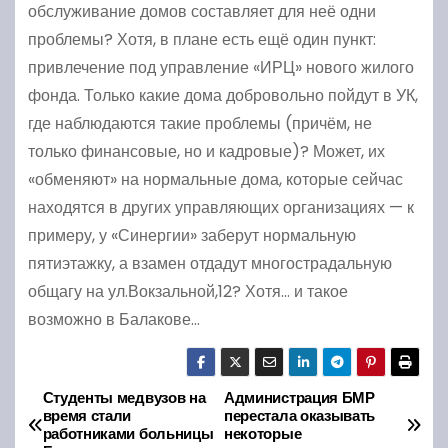
обслуживание домов составляет для неё одни
проблемы? Хотя, в плане есть ещё один пункт:
привлечение под управление «ИРЦ» нового жилого
фонда. Только какие дома добровольно пойдут в УК,
где наблюдаются такие проблемы (причём, не
только финансовые, но и кадровые)? Может, их
«обменяют» на нормальные дома, которые сейчас
находятся в других управляющих организациях — к
примеру, у «Синергии» заберут нормальную
пятиэтажку, а взамен отдадут многострадальную
общагу на ул.Вокзальной,12? Хотя… и такое
возможно в Балакове…
Студенты медвузов на
Администрация БМР
Н
время стали
перестала оказывать
работниками больницы
некоторые