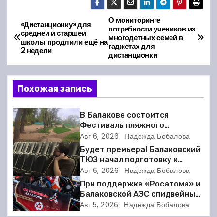
О мониторинге
Н
«Дистанционку» для
потребности учеников из
средней и старшей
многодетных семей в
а
школы продлили ещё на
гаджетах для
2 недели
дистанционки
в
и
Похожая запись
г
В Балакове состоится
а
Фестиваль пляжного
волейбола
Авг 6, 2026
Надежда Бобалова
ц
Будет премьера! Балаковский
ТЮЗ начал подготовку к
и
новому театральному сезону
Авг 6, 2026
Надежда Бобалова
При поддержке «Росатома» и
я
Балаковской АЭС спидвейный
клуб «Турбина» обновил
п
Авг 5, 2026
Надежда Бобалова
материально-техническую