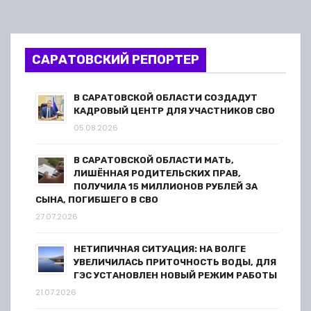
базу
о
з
САРАТОВСКИЙ РЕПОРТЕР
а
п
В САРАТОВСКОЙ ОБЛАСТИ СОЗДАДУТ
КАДРОВЫЙ ЦЕНТР ДЛЯ УЧАСТНИКОВ СВО
и
05.08.2026
с
В САРАТОВСКОЙ ОБЛАСТИ МАТЬ,
ЛИШЁННАЯ РОДИТЕЛЬСКИХ ПРАВ,
я
ПОЛУЧИЛА 15 МИЛЛИОНОВ РУБЛЕЙ ЗА
СЫНА, ПОГИБШЕГО В СВО
м
27.07.2026
НЕТИПИЧНАЯ СИТУАЦИЯ: НА ВОЛГЕ
УВЕЛИЧИЛАСЬ ПРИТОЧНОСТЬ ВОДЫ, ДЛЯ
ГЭС УСТАНОВЛЕН НОВЫЙ РЕЖИМ РАБОТЫ
21.07.2026