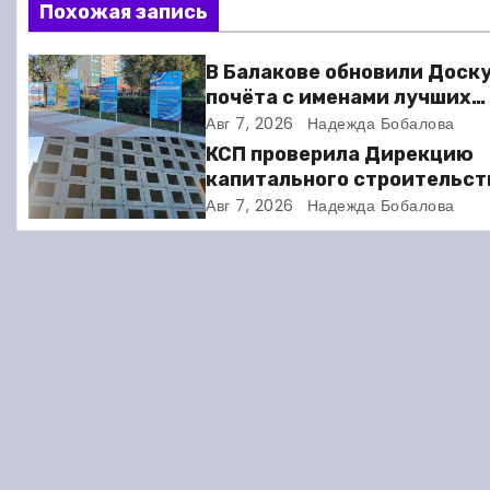
в
Похожая запись
и
В Балакове обновили Доск
г
почёта с именами лучших
спортсменов. Фото
Авг 7, 2026
Надежда Бобалова
а
КСП проверила Дирекцию
ц
капитального строительст
Балакове и нашла множест
Авг 7, 2026
Надежда Бобалова
и
нарушений
я
п
о
з
а