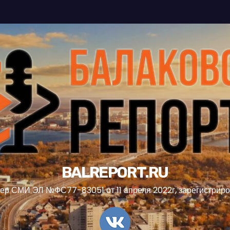
BALREPORT.RU
ер СМИ ЭЛ №ФС77-83051 от 11 апреля 2022г, зарегистрир