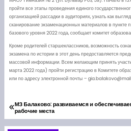
МАОУ Гимназия № 2 (ул. Бульвар Роз, 5а). Начало в 13
пройти все этапы проведения единого государственног
организацией рассадки в аудиториях, узнать как выгля
сканирование экзаменационных материалов в пункте п
базового уровня 2022 года, сообщает комитет образова
Кроме родителей старшеклассников, возможность озна
экзамена по истории в этот день предоставляется пре
массовой информации. Всем желающим принять участи
марта 2022 года) пройти регистрацию в Комитете обр
или по адресу электронной почты – gia.balakovo@mail
МЗ Балаково: развиваемся и обеспечивае
Н
рабочие места
а