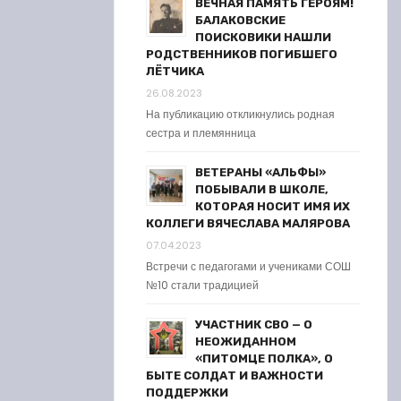
ВЕЧНАЯ ПАМЯТЬ ГЕРОЯМ!
БАЛАКОВСКИЕ
ПОИСКОВИКИ НАШЛИ
РОДСТВЕННИКОВ ПОГИБШЕГО
ЛЁТЧИКА
26.08.2023
На публикацию откликнулись родная
сестра и племянница
ВЕТЕРАНЫ «АЛЬФЫ»
ПОБЫВАЛИ В ШКОЛЕ,
КОТОРАЯ НОСИТ ИМЯ ИХ
КОЛЛЕГИ ВЯЧЕСЛАВА МАЛЯРОВА
07.04.2023
Встречи с педагогами и учениками СОШ
№10 стали традицией
УЧАСТНИК СВО — О
НЕОЖИДАННОМ
«ПИТОМЦЕ ПОЛКА», О
БЫТЕ СОЛДАТ И ВАЖНОСТИ
ПОДДЕРЖКИ