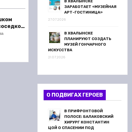
В ХВАЛЫНСКЕ
ЗАРАБОТАЕТ «МУЗЕЙНАЯ
АРТ-ГОСТИНИЦА»
шком
27.07.2026
 соседкой
ареста
ва
В ХВАЛЫНСКЕ
ПЛАНИРУЮТ СОЗДАТЬ
МУЗЕЙ ГОНЧАРНОГО
ИСКУССТВА
21.07.2026
О ПОДВИГАХ ГЕРОЕВ
В ПРИФРОНТОВОЙ
ПОЛОСЕ: БАЛАКОВСКИЙ
ХИРУРГ КОНСТАНТИН
ЦОЙ О СПАСЕНИИ ПОД