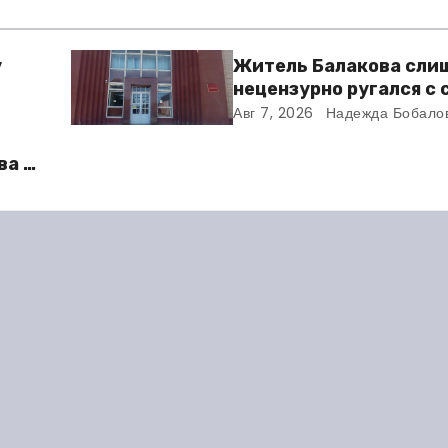
у
Житель Балакова сли
нецензурно ругался с
и получил двое суток 
Авг 7, 2026
Надежда Бобало
ва в
во