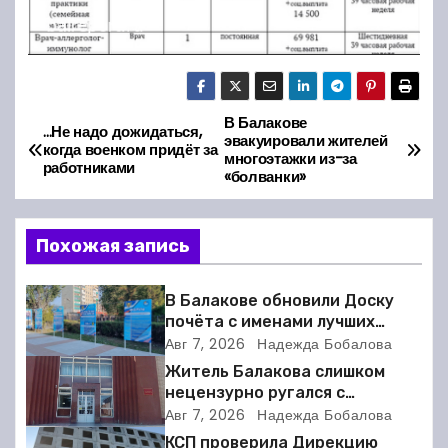
В Балакове
Н
…Не надо дожидаться,
эвакуировали жителей
когда военком придёт за
многоэтажки из-за
а
работниками
«болванки»
в
Похожая запись
и
г
В Балакове обновили Доску
почёта с именами лучших
а
спортсменов. Фото
Авг 7, 2026
Надежда Бобалова
Житель Балакова слишком
ц
нецензурно ругался с
соседкой и получил двое суток
Авг 7, 2026
Надежда Бобалова
и
ареста
КСП проверила Дирекцию