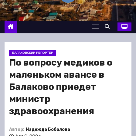
о
м
у
БАЛАКОВСКИЙ РЕПОРТЕР
По вопросу медиков о
маленьком авансе в
Балаково приедет
министр
здравоохранения
Автор:
Надежда Бобалова