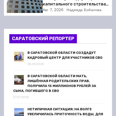
я
капитального строительства в
Балакове и нашла множество
Авг 7, 2026
Надежда Бобалова
п
нарушений
о
з
САРАТОВСКИЙ РЕПОРТЕР
а
В САРАТОВСКОЙ ОБЛАСТИ СОЗДАДУТ
п
КАДРОВЫЙ ЦЕНТР ДЛЯ УЧАСТНИКОВ СВО
05.08.2026
и
В САРАТОВСКОЙ ОБЛАСТИ МАТЬ,
с
ЛИШЁННАЯ РОДИТЕЛЬСКИХ ПРАВ,
ПОЛУЧИЛА 15 МИЛЛИОНОВ РУБЛЕЙ ЗА
я
СЫНА, ПОГИБШЕГО В СВО
27.07.2026
м
НЕТИПИЧНАЯ СИТУАЦИЯ: НА ВОЛГЕ
УВЕЛИЧИЛАСЬ ПРИТОЧНОСТЬ ВОДЫ, ДЛЯ