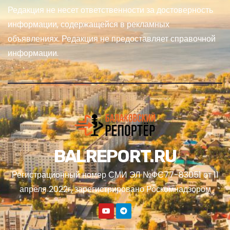
Редакция не несет ответственности за достоверность
информации, содержащейся в рекламных
объявлениях. Редакция не предоставляет справочной
информации.
BALREPORT.RU
Регистрационный номер СМИ ЭЛ №ФС77-83051 от 11
апреля 2022г, зарегистрировано Роскомнадзором