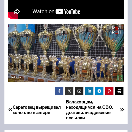
Балаковцам,
Н
Саратовец выращивал
находящимся на СВО,
коноплю в ангаре
доставили адресные
а
посылки
в