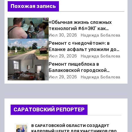
Похожая запись
и
г
«Обычная жизнь сложных
технологий #6»ЭКГ как
а
искусство: когда ритм жизни
Июл 30, 2026
Надежда Бобалова
требует расшифровки
Ремонт с «недочётом»: в
ц
Еланке асфальт уложили до
школы, но не дошли 30 метров
Июл 29, 2026
Надежда Бобалова
и
Ремонт пищеблока в
я
Балаковской городской
клинической больнице
Июл 29, 2026
Надежда Бобалова
п
выходит на финишную прямую
о
з
САРАТОВСКИЙ РЕПОРТЕР
а
В САРАТОВСКОЙ ОБЛАСТИ СОЗДАДУТ
КАДРОВЫЙ ЦЕНТР ДЛЯ УЧАСТНИКОВ СВО