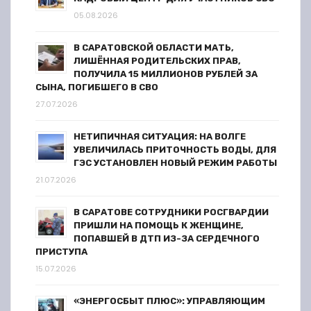
п
05.08.2026
и
В САРАТОВСКОЙ ОБЛАСТИ МАТЬ,
с
ЛИШЁННАЯ РОДИТЕЛЬСКИХ ПРАВ,
ПОЛУЧИЛА 15 МИЛЛИОНОВ РУБЛЕЙ ЗА
я
СЫНА, ПОГИБШЕГО В СВО
27.07.2026
м
НЕТИПИЧНАЯ СИТУАЦИЯ: НА ВОЛГЕ
УВЕЛИЧИЛАСЬ ПРИТОЧНОСТЬ ВОДЫ, ДЛЯ
ГЭС УСТАНОВЛЕН НОВЫЙ РЕЖИМ РАБОТЫ
21.07.2026
В САРАТОВЕ СОТРУДНИКИ РОСГВАРДИИ
ПРИШЛИ НА ПОМОЩЬ К ЖЕНЩИНЕ,
ПОПАВШЕЙ В ДТП ИЗ-ЗА СЕРДЕЧНОГО
ПРИСТУПА
15.07.2026
«ЭНЕРГОСБЫТ ПЛЮС»: УПРАВЛЯЮЩИМ