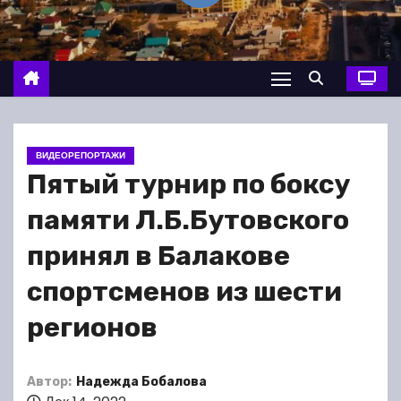
о
м
у
ВИДЕОРЕПОРТАЖИ
Пятый турнир по боксу
памяти Л.Б.Бутовского
принял в Балакове
спортсменов из шести
регионов
Автор:
Надежда Бобалова