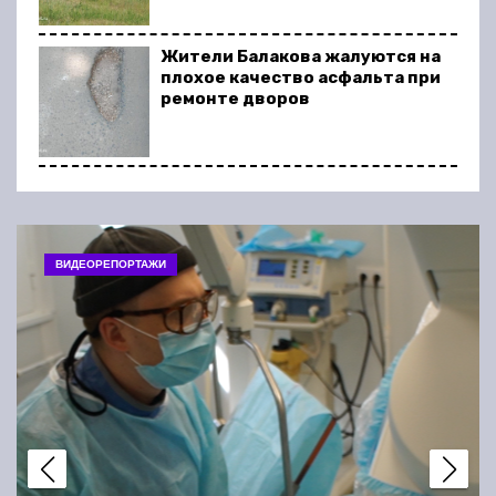
Жители Балакова жалуются на
плохое качество асфальта при
ремонте дворов
В Балакове ремонтируют
дорогу, которая была в
идеальном состоянии
ВИДЕОРЕПОРТАЖИ
В Балакове несколько домов
отключили от газа. Жители
записали видеообращение
Долги, которых нет: судебные
приставы присылают жителям
Балакова странные