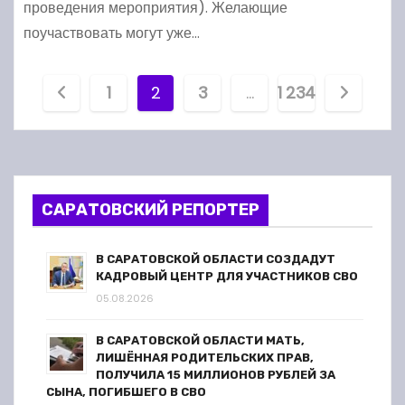
проведения мероприятия). Желающие
поучаствовать могут уже…
П
1
2
3
…
1 234
а
г
и
САРАТОВСКИЙ РЕПОРТЕР
н
В САРАТОВСКОЙ ОБЛАСТИ СОЗДАДУТ
а
КАДРОВЫЙ ЦЕНТР ДЛЯ УЧАСТНИКОВ СВО
05.08.2026
ц
В САРАТОВСКОЙ ОБЛАСТИ МАТЬ,
и
ЛИШЁННАЯ РОДИТЕЛЬСКИХ ПРАВ,
ПОЛУЧИЛА 15 МИЛЛИОНОВ РУБЛЕЙ ЗА
я
СЫНА, ПОГИБШЕГО В СВО