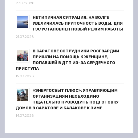
27.07.2026
з
НЕТИПИЧНАЯ СИТУАЦИЯ: НА ВОЛГЕ
а
УВЕЛИЧИЛАСЬ ПРИТОЧНОСТЬ ВОДЫ, ДЛЯ
ГЭС УСТАНОВЛЕН НОВЫЙ РЕЖИМ РАБОТЫ
п
21.07.2026
и
В САРАТОВЕ СОТРУДНИКИ РОСГВАРДИИ
ПРИШЛИ НА ПОМОЩЬ К ЖЕНЩИНЕ,
с
ПОПАВШЕЙ В ДТП ИЗ-ЗА СЕРДЕЧНОГО
ПРИСТУПА
е
15.07.2026
й
«ЭНЕРГОСБЫТ ПЛЮС»: УПРАВЛЯЮЩИМ
ОРГАНИЗАЦИЯМ НЕОБХОДИМО
ТЩАТЕЛЬНО ПРОВОДИТЬ ПОДГОТОВКУ
ДОМОВ В САРАТОВЕ И БАЛАКОВЕ К ЗИМЕ
14.07.2026