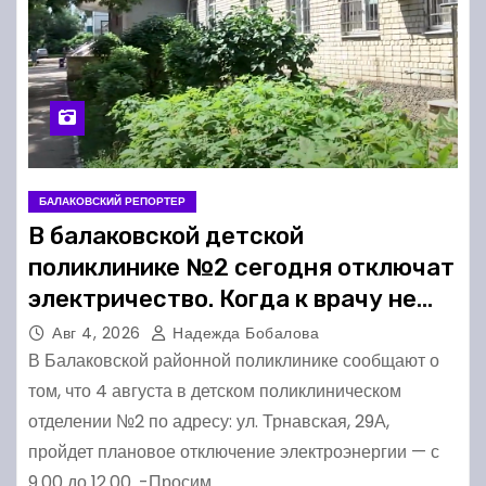
БАЛАКОВСКИЙ РЕПОРТЕР
В балаковской детской
поликлинике №2 сегодня отключат
электричество. Когда к врачу не
попадёшь?
Авг 4, 2026
Надежда Бобалова
В Балаковской районной поликлинике сообщают о
том, что 4 августа в детском поликлиническом
отделении №2 по адресу: ул. Трнавская, 29А,
пройдет плановое отключение электроэнергии — с
9.00 до 12.00. -Просим…