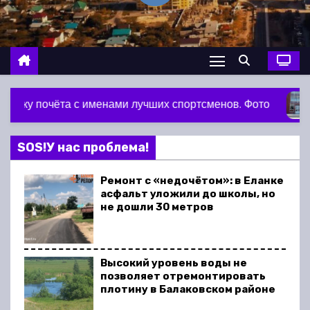
о
м
у
чших спортсменов. Фото
Житель Балакова слишком
SOS!У нас проблема!
Ремонт с «недочётом»: в Еланке
асфальт уложили до школы, но
не дошли 30 метров
Высокий уровень воды не
позволяет отремонтировать
плотину в Балаковском районе