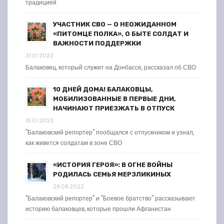
традицией
УЧАСТНИК СВО — О НЕОЖИДАННОМ
«ПИТОМЦЕ ПОЛКА», О БЫТЕ СОЛДАТ И
ВАЖНОСТИ ПОДДЕРЖКИ
31.01.2023
Балаковец, который служит на Донбассе, рассказал об СВО
10 ДНЕЙ ДОМА! БАЛАКОВЦЫ,
МОБИЛИЗОВАННЫЕ В ПЕРВЫЕ ДНИ,
НАЧИНАЮТ ПРИЕЗЖАТЬ В ОТПУСК
18.01.2023
"Балаковский репортер" пообщался с отпускником и узнал,
как живется солдатам в зоне СВО
«ИСТОРИЯ ГЕРОЯ»: В ОГНЕ ВОЙНЫ
РОДИЛАСЬ СЕМЬЯ МЕРЗЛИКИНЫХ
29.08.2022
"Балаковский репортер" и "Боевое братство" рассказывают
историю балаковцев, которые прошли Афганистан