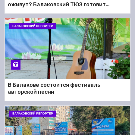
Балакова записали видео-
оживут? Балаковский ТЮЗ готовит
обращение из-за «фекальных
премьеру
рек» в подвалах домов
БАЛАКОВСКИЙ РЕПОРТЕР
В Балакове состоится фестиваль
авторской песни
БАЛАКОВСКИЙ РЕПОРТЕР